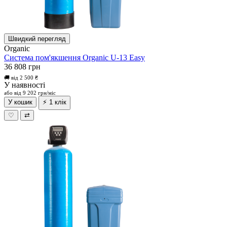
Швидкий перегляд
Organic
Система пом'якшення Organic U-13 Easy
36 808 грн
🚚 від 2 500 ₴
У наявності
або від 9 202 грн/міс
У кошик
⚡ 1 клік
♡
⇄