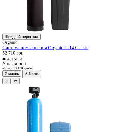
Швидкий перегляд
Organic
Система пом'якшення Organic U-14 Classic
52 710 грн
🚚 від 2 500 ₴
У наявності
або від 13 178 грн/міс
У кошик
⚡ 1 клік
♡
⇄