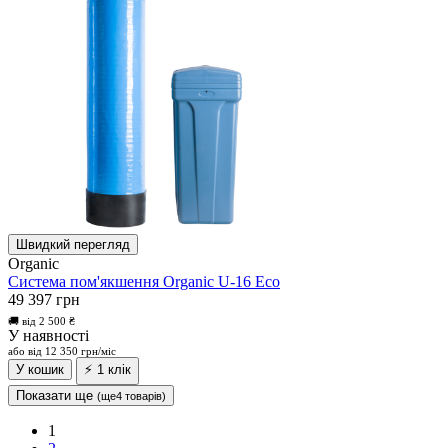
Швидкий перегляд
Organic
Система пом'якшення Organic U-16 Eco
49 397 грн
🚚 від 2 500 ₴
У наявності
або від 12 350 грн/міс
У кошик
⚡ 1 клік
Показати ще
(ще4 товарів)
1