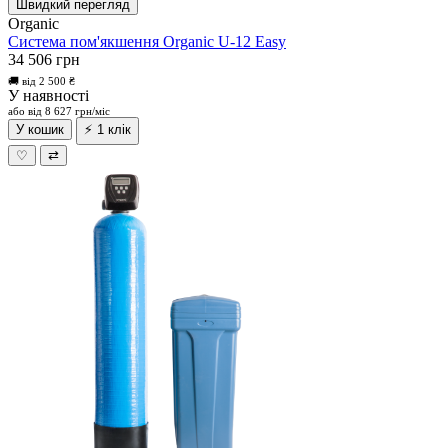
Швидкий перегляд
Organic
Система пом'якшення Organic U-12 Easy
34 506 грн
🚚 від 2 500 ₴
У наявності
або від 8 627 грн/міс
У кошик
⚡ 1 клік
♡
⇄