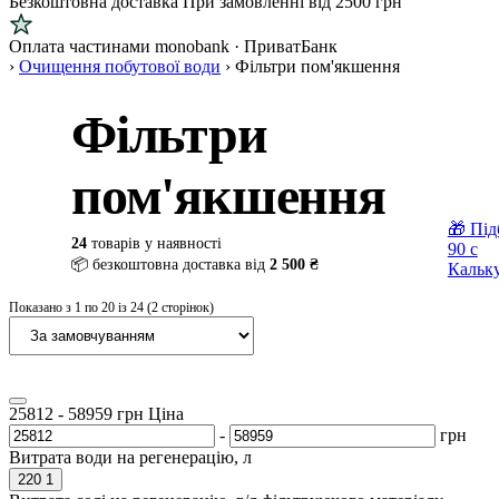
Безкоштовна доставка
При замовленні від 2500 грн
Оплата частинами
monobank · ПриватБанк
›
Очищення побутової води
›
Фільтри пом'якшення
Фільтри
пом'якшення
🎁 Під
24
товарів у наявності
90 с
📦 безкоштовна доставка від
2 500 ₴
Кальк
Показано з 1 по 20 із 24 (2 сторінок)
25812
-
58959
грн
Ціна
-
грн
Витрата води на регенерацію, л
220
1