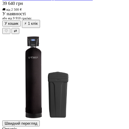
39 640 грн
🚚 від 2 500 ₴
У наявності
або від 9 910 грн/міс
У кошик
⚡ 1 клік
♡
⇄
Швидкий перегляд
Organic