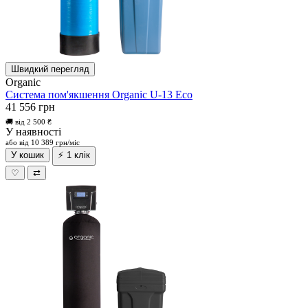
Швидкий перегляд
Organic
Система пом'якшення Organic U-13 Eco
41 556 грн
🚚 від 2 500 ₴
У наявності
або від 10 389 грн/міс
У кошик
⚡ 1 клік
♡
⇄