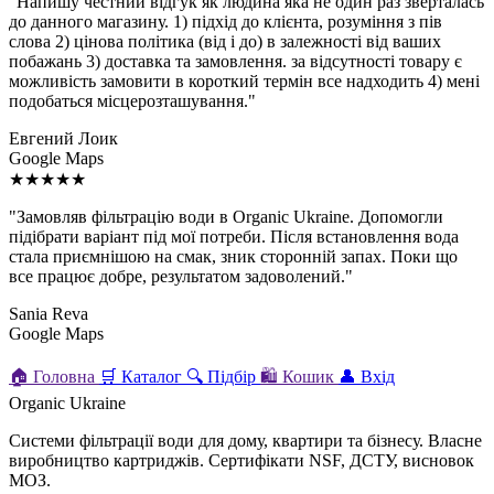
"Напишу честний відгук як людина яка не один раз зверталась
до данного магазину. 1) підхід до клієнта, розуміння з пів
слова 2) цінова політика (від і до) в залежності від ваших
побажань 3) доставка та замовлення. за відсутності товару є
можливість замовити в короткий термін все надходить 4) мені
подобаться місцерозташування."
Евгений Лоик
Google Maps
★★★★★
"Замовляв фільтрацію води в Organic Ukraine. Допомогли
підібрати варіант під мої потреби. Після встановлення вода
стала приємнішою на смак, зник сторонній запах. Поки що
все працює добре, результатом задоволений."
Sania Reva
Google Maps
🏠
Головна
🛒
Каталог
🔍
Підбір
🛍
Кошик
👤
Вхід
Organic Ukraine
Системи фільтрації води для дому, квартири та бізнесу. Власне
виробництво картриджів. Сертифікати NSF, ДСТУ, висновок
МОЗ.