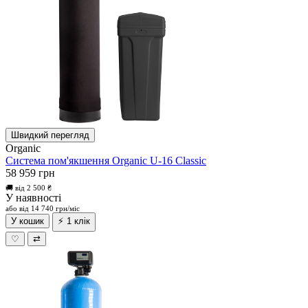
Швидкий перегляд
Organic
Система пом'якшення Organic U-16 Classic
58 959 грн
🚚 від 2 500 ₴
У наявності
або від 14 740 грн/міс
У кошик
⚡ 1 клік
♡
⇄