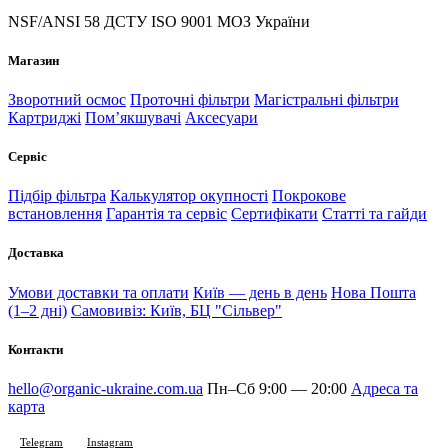
NSF/ANSI 58
ДСТУ ISO 9001
МОЗ України
Магазин
Зворотний осмос
Проточні фільтри
Магістральні фільтри
Картриджі
Помʼякшувачі
Аксесуари
Сервіс
Підбір фільтра
Калькулятор окупності
Покрокове
встановлення
Гарантія та сервіс
Сертифікати
Статті та гайди
Доставка
Умови доставки та оплати
Київ — день в день
Нова Пошта
(1–2 дні)
Самовивіз: Київ, БЦ "Сільвер"
Контакти
hello@organic-ukraine.com.ua
Пн–Сб 9:00 — 20:00
Адреса та
карта
Telegram
Instagram