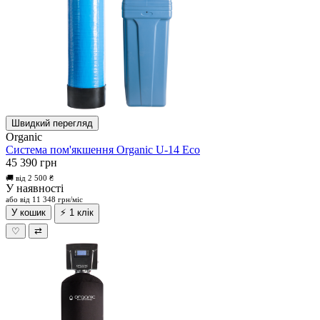
Швидкий перегляд
Organic
Система пом'якшення Organic U-14 Eco
45 390 грн
🚚 від 2 500 ₴
У наявності
або від 11 348 грн/міс
У кошик
⚡ 1 клік
♡
⇄