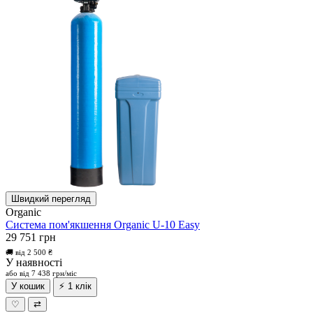
Швидкий перегляд
Organic
Система пом'якшення Organic U-10 Easy
29 751 грн
🚚 від 2 500 ₴
У наявності
або від 7 438 грн/міс
У кошик
⚡ 1 клік
♡
⇄