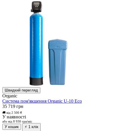
Швидкий перегляд
Organic
Система пом'якшення Organic U-10 Eco
35 719 грн
🚚 від 2 500 ₴
У наявності
або від 8 930 грн/міс
У кошик
⚡ 1 клік