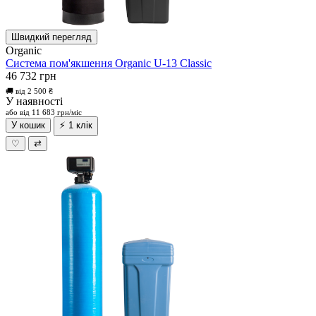
Швидкий перегляд
Organic
Система пом'якшення Organic U-13 Classic
46 732 грн
🚚 від 2 500 ₴
У наявності
або від 11 683 грн/міс
У кошик
⚡ 1 клік
♡
⇄