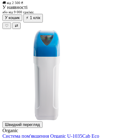
🚚 від 2 500 ₴
У наявності
або від 9 000 грн/міс
У кошик
⚡ 1 клік
♡
⇄
Швидкий перегляд
Organic
Система пом'якшення Organic U-1035Cab Eco