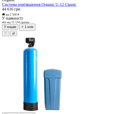
Система пом'якшення Organic U-12 Classic
44 616 грн
🚚 від 2 500 ₴
У наявності
або від 11 154 грн/міс
У кошик
⚡ 1 клік
♡
⇄