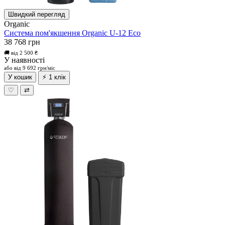
Швидкий перегляд
Organic
Система пом'якшення Organic U-12 Eco
38 768 грн
🚚 від 2 500 ₴
У наявності
або від 9 692 грн/міс
У кошик
⚡ 1 клік
♡
⇄