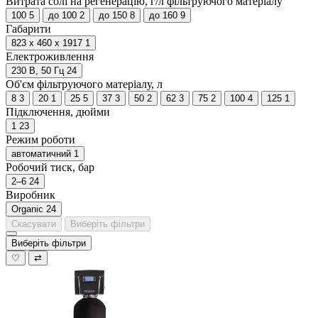
Витрата солі на регенерацію, г/л фільтруючого матеріалу
100
5
до 100
2
до 150
8
до 160
9
Габарити
823 х 460 х 1917
1
Електроживлення
230 В, 50 Гц
24
Об'єм фільтруючого матеріалу, л
8
3
20
1
25
5
37
3
50
2
62
3
75
2
100
4
125
1
Підключення, дюйми
1
23
Режим роботи
автоматичний
1
Робочий тиск, бар
2–6
24
Виробник
Organic
24
Скасувати
Виберіть фільтри
Виберіть фільтри
♡
⇄