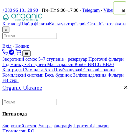
+380 96 181 28 90
·
Пн–Пт 9:00–17:00
·
Telegram
·
Viber
10
10
10
10
10
10
10
10
10
10
10
10
10
10
10
10
10
10
10
10
Каталог
Підбір фільтра
Калькулятор
Сервіс
Статті
Сертифікати
↓
⌕
Вхід
·
Кошик
☰
Зворотний осмос
5–7 ступенів · резервуар
Проточні фільтри
Під мийку · 3 ступені
Магістральні
Колба BB10 / BB20
Картриджі
Заміна за 5 хв
Помʼякшувачі
Сольові колони
Комплексні системи
Весь будинок
Залізовидалення
Фільтри
FB-серії
×
Organic Ukraine
Питна вода
Зворотний осмос
Ультрафільтрація
Проточні фільтри
Промислові RO