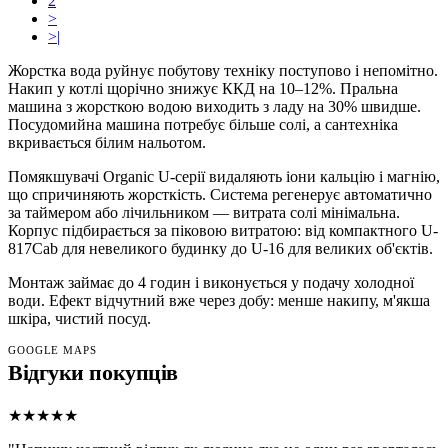
2
>
>|
Жорстка вода руйнує побутову техніку поступово і непомітно.
Накип у котлі щорічно знижує ККД на 10–12%. Пральна
машина з жорсткою водою виходить з ладу на 30% швидше.
Посудомийна машина потребує більше солі, а сантехніка
вкривається білим нальотом.
Помякшувачі Organic U-серії видаляють іони кальцію і магнію,
що спричиняють жорсткість. Система регенерує автоматично
за таймером або лічильником — витрата солі мінімальна.
Корпус підбирається за піковою витратою: від компактного U-
817Cab для невеликого будинку до U-16 для великих об'єктів.
Монтаж займає до 4 годин і виконується у подачу холодної
води. Ефект відчутний вже через добу: менше накипу, м'якша
шкіра, чистий посуд.
GOOGLE MAPS
Відгуки покупців
★★★★★