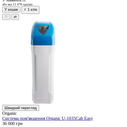
або від 11 476 грн/міс
У кошик
⚡ 1 клік
♡
⇄
Швидкий перегляд
Organic
Система пом'якшення Organic U-1035Cab Easy
36 000 грн