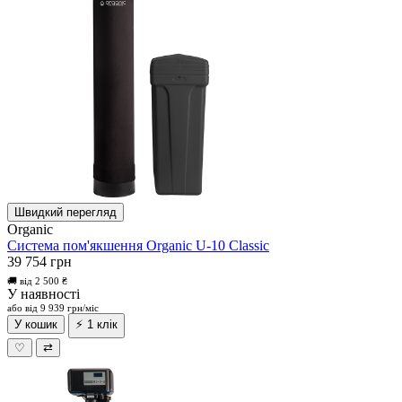
Швидкий перегляд
Organic
Система пом'якшення Organic U-10 Classic
39 754 грн
🚚 від 2 500 ₴
У наявності
або від 9 939 грн/міс
У кошик
⚡ 1 клік
♡
⇄