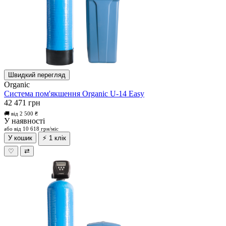
Швидкий перегляд
Organic
Система пом'якшення Organic U-14 Easy
42 471 грн
🚚 від 2 500 ₴
У наявності
або від 10 618 грн/міс
У кошик
⚡ 1 клік
♡
⇄