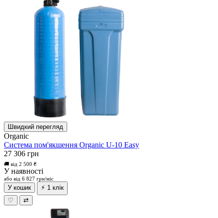
Швидкий перегляд
Organic
Система пом'якшення Organic U-10 Easy
27 306 грн
🚚 від 2 500 ₴
У наявності
або від 6 827 грн/міс
У кошик
⚡ 1 клік
♡
⇄