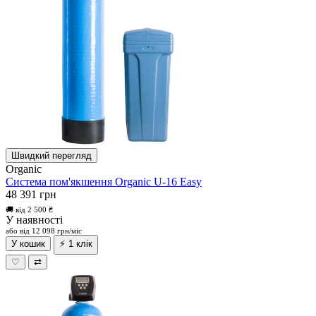
Швидкий перегляд
Organic
Система пом'якшення Organic U-16 Easy
48 391 грн
🚚 від 2 500 ₴
У наявності
або від 12 098 грн/міс
У кошик
⚡ 1 клік
♡
⇄