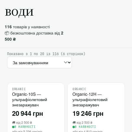
води
116
товарів у наявності
📦 безкоштовна доставка від
2
500 ₴
Показано з 1 по 20 із 116 (6 сторінок)
ORGANIC
ORGANIC
♡
♡
Organic-10S —
10
Organic-12H —
10
ультрафіолетовий
ультрафіолетовий
⇄
⇄
знезаражувач
знезаражувач
20 944 грн
19 246 грн
🚚 від 2 500 ₴
🚚 від 2 500 ₴
В НАЯВНОСТІ
В НАЯВНОСТІ
або від 5 236 грн/міс
або від 4 812 грн/міс