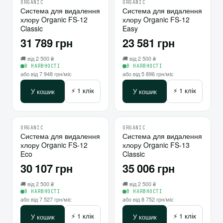
ORGANIC
ORGANIC
♡
♡
Система для видалення
10
Система для видалення
10
хлору Organic FS-12
хлору Organic FS-12
⇄
⇄
Classic
Easy
31 789 грн
23 581 грн
🚚 від 2 500 ₴
🚚 від 2 500 ₴
В НАЯВНОСТІ
В НАЯВНОСТІ
або від 7 948 грн/міс
або від 5 896 грн/міс
⚡ 1 клік
⚡ 1 клік
У кошик
У кошик
ORGANIC
ORGANIC
♡
♡
Система для видалення
10
Система для видалення
10
хлору Organic FS-12
хлору Organic FS-13
⇄
⇄
Eco
Classic
30 107 грн
35 006 грн
🚚 від 2 500 ₴
🚚 від 2 500 ₴
В НАЯВНОСТІ
В НАЯВНОСТІ
або від 7 527 грн/міс
або від 8 752 грн/міс
⚡ 1 клік
⚡ 1 клік
У кошик
У кошик