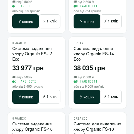
🚚 від 2 500 ₴
🚚 від 2 500 ₴
В НАЯВНОСТІ
В НАЯВНОСТІ
або від 625 грн/міс
або від 751 грн/міс
⚡ 1 клік
⚡ 1 клік
У кошик
У кошик
ORGANIC
ORGANIC
♡
♡
Система видалення
10
Система видалення
10
хлору Organic FS-13
хлору Organic FS-14
⇄
⇄
Eco
Eco
33 977 грн
38 035 грн
🚚 від 2 500 ₴
🚚 від 2 500 ₴
В НАЯВНОСТІ
В НАЯВНОСТІ
або від 8 495 грн/міс
або від 9 509 грн/міс
⚡ 1 клік
⚡ 1 клік
У кошик
У кошик
ORGANIC
ORGANIC
♡
♡
Система видалення
10
Система для видалення
10
хлору Organic FS-16
хлору Organic FS-10
⇄
⇄