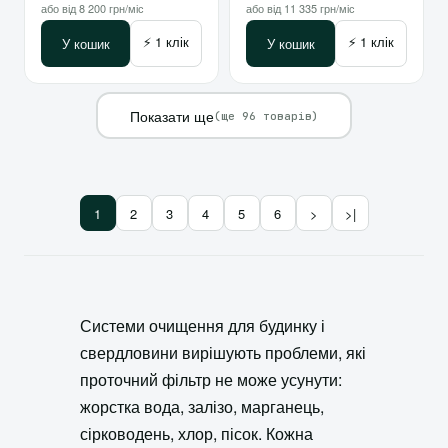
або від 8 200 грн/міс
або від 11 335 грн/міс
⚡ 1 клік
⚡ 1 клік
У кошик
У кошик
Показати ще
(ще 96 товарів)
1
2
3
4
5
6
>
>|
Системи очищення для будинку і
свердловини вирішують проблеми, які
проточний фільтр не може усунути:
жорстка вода, залізо, марганець,
сірководень, хлор, пісок. Кожна