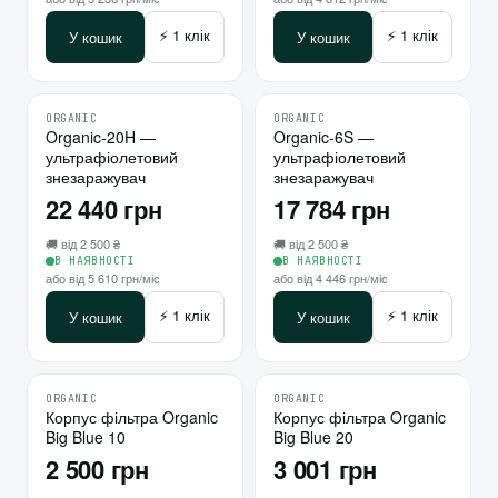
⚡ 1 клік
⚡ 1 клік
У кошик
У кошик
ORGANIC
ORGANIC
♡
♡
Organic-20H —
10
Organic-6S —
10
ультрафіолетовий
ультрафіолетовий
⇄
⇄
знезаражувач
знезаражувач
22 440 грн
17 784 грн
🚚 від 2 500 ₴
🚚 від 2 500 ₴
В НАЯВНОСТІ
В НАЯВНОСТІ
або від 5 610 грн/міс
або від 4 446 грн/міс
⚡ 1 клік
⚡ 1 клік
У кошик
У кошик
ORGANIC
ORGANIC
♡
♡
Корпус фільтра Organic
10
Корпус фільтра Organic
10
Big Blue 10
Big Blue 20
⇄
⇄
2 500 грн
3 001 грн