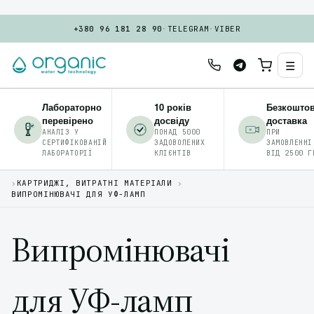
+380 96 181 28 90
·
TELEGRAM
·
VIBER
☰
Лабораторно
10 років
Безкошто
перевірено
досвіду
доставка
АНАЛІЗ У
ПОНАД 5000
ПРИ
СЕРТИФІКОВАНІЙ
ЗАДОВОЛЕНИХ
ЗАМОВЛЕННІ
ЛАБОРАТОРІЇ
КЛІЄНТІВ
ВІД 2500 Г
›
КАРТРИДЖІ, ВИТРАТНІ МАТЕРІАЛИ
›
ВИПРОМІНЮВАЧІ ДЛЯ УФ-ЛАМП
Випромінювачі
для УФ-ламп