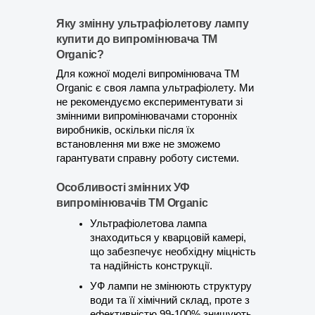
Яку змінну ультрафіолетову лампу 
купити до випромінювача ТМ 
Organic?
Для кожної моделі випромінювача ТМ 
Organic є своя лампа ультрафіолету. Ми 
не рекомендуємо експериментувати зі 
змінними випромінювачами сторонніх 
виробників, оскільки після їх 
встановлення ми вже не зможемо 
гарантувати справну роботу системи. 
Особливості змінних УФ 
випромінювачів ТМ Organic
Ультрафіолетова лампа 
знаходиться у кварцовій камері, 
що забезпечує необхідну міцність 
та надійність конструкції.
УФ лампи не змінюють структуру 
води та її хімічний склад, проте з 
ефективністю 99-100% знищують 