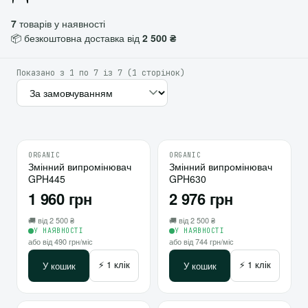
7
товарів у наявності
📦 безкоштовна доставка від
2 500 ₴
Показано з 1 по 7 із 7 (1 сторінок)
ORGANIC
ORGANIC
♡
♡
Змінний випромінювач
10
Змінний випромінювач
10
GPH445
GPH630
⇄
⇄
1 960 грн
2 976 грн
🚚 від 2 500 ₴
🚚 від 2 500 ₴
У НАЯВНОСТІ
У НАЯВНОСТІ
або від 490 грн/міс
або від 744 грн/міс
⚡ 1 клік
⚡ 1 клік
У кошик
У кошик