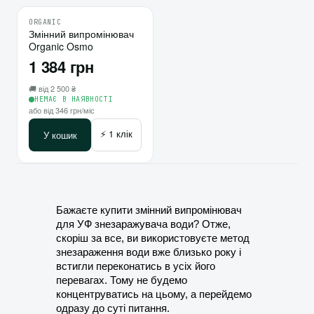
ORGANIC
♡
Змінний випромінювач
10
Organic Osmo
⇄
1 384 грн
🚚 від 2 500 ₴
НЕМАЄ В НАЯВНОСТІ
або від 346 грн/міс
⚡ 1 клік
У кошик
Бажаєте купити змінний випромінювач 
для УФ знезаражувача води? Отже, 
скоріш за все, ви використовуєте метод 
знезараження води вже близько року і 
встигли переконатись в усіх його 
перевагах. Тому не будемо 
концентруватись на цьому, а перейдемо 
одразу до суті питання. 