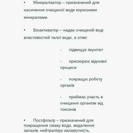
•
Мінералізатор – призначений для
насичення очищеної води корисними
мінералами.
•
Біоактиватор – надає очищеній воді
властивостей талої води, а отже:
-
підвищує імунітет
-
прискорює відновні
процеси
-
покращує роботу
органів
-
приймає участь в
очищенні організм від
токсинів
•
Постфільтр – призначений для
покращення смаку води, видалення
запахів, нейтралізує каламутність.