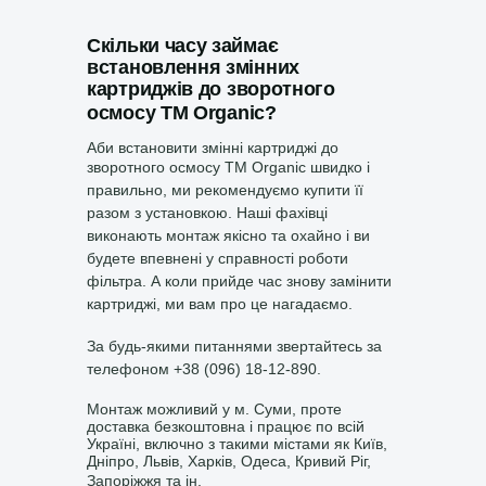
Скільки часу займає
встановлення змінних
картриджів
до зворотного
осмосу
ТМ
Organic?
Аби встановити змінні картриджі до
зворотного осмосу
ТМ
Organic
швидко і
правильно, ми рекомендуємо купити її
разом з установкою. Наші фахівці
виконають монтаж якісно та охайно і ви
будете впевнені у справності роботи
фільтра. А коли прийде час знову замінити
картриджі, ми вам про це нагадаємо.
За будь-якими питаннями звертайтесь за
телефоном +38 (096) 18-12-890.
Монтаж можливий у м. Суми, проте
доставка безкоштовна і працює по всій
Україні, включно з такими містами як Київ,
Дніпро, Львів, Харків, Одеса, Кривий Ріг,
Запоріжжя та
ін.