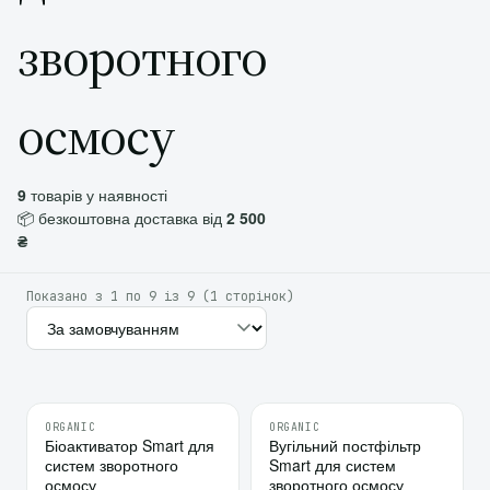
зворотного
осмосу
9
товарів у наявності
📦 безкоштовна доставка від
2 500
₴
Показано з 1 по 9 із 9 (1 сторінок)
ORGANIC
ORGANIC
♡
♡
Біоактиватор Smart для
10
Вугільний постфільтр
систем зворотного
Smart для систем
⇄
⇄
осмосу
зворотного осмосу