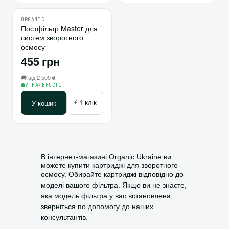
ORGANIC
♡
Постфільтр Master для
систем зворотного
⇄
осмосу
455 грн
🚚 від 2 500 ₴
У НАЯВНОСТІ
⚡ 1 клік
У кошик
В інтернет-магазині Organic Ukraine ви
можете купити картриджі для
зворотного
осмосу
. Обирайте картриджі відповідно до
моделі вашого фільтра. Якщо ви не знаєте,
яка модель фільтра у вас встановлена,
зверніться по допомогу до наших
консультантів.