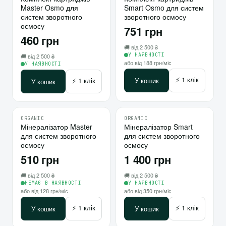
Master Osmo для
Smart Osmo для систем
⇄
⇄
систем зворотного
зворотного осмосу
осмосу
751 грн
460 грн
🚚 від 2 500 ₴
У НАЯВНОСТІ
🚚 від 2 500 ₴
або від 188 грн/міс
У НАЯВНОСТІ
⚡ 1 клік
⚡ 1 клік
У кошик
У кошик
ORGANIC
ORGANIC
♡
♡
Мінералізатор Master
Мінералізатор Smart
10
для систем зворотного
для систем зворотного
⇄
⇄
осмосу
осмосу
510 грн
1 400 грн
🚚 від 2 500 ₴
🚚 від 2 500 ₴
НЕМАЄ В НАЯВНОСТІ
У НАЯВНОСТІ
або від 128 грн/міс
або від 350 грн/міс
⚡ 1 клік
⚡ 1 клік
У кошик
У кошик