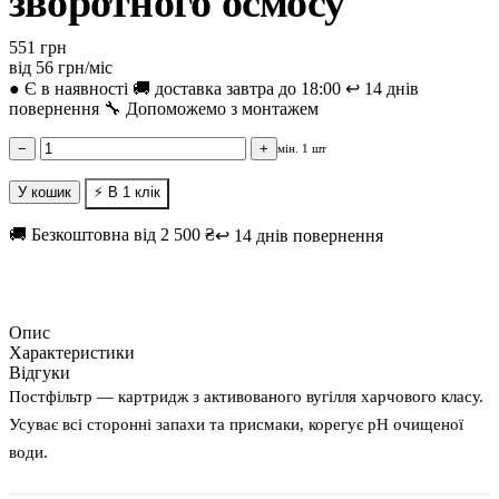
зворотного осмосу
551 грн
від 56 грн/міс
●
Є в наявності
🚚 доставка завтра до 18:00
↩️ 14 днів
повернення
🔧 Допоможемо з монтажем
−
+
мін. 1 шт
У кошик
⚡ В 1 клік
🚚 Безкоштовна від 2 500 ₴
↩️ 14 днів повернення
Опис
Характеристики
Відгуки
Постфільтр — картридж з активованого вугілля харчового класу.
Усуває всі сторонні запахи та присмаки, корегує pH очищеної
води.