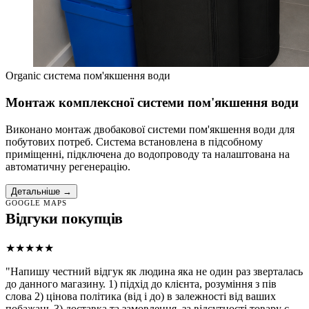
Organic система пом'якшення води
Монтаж комплексної системи пом'якшення води
Виконано монтаж двобакової системи пом'якшення води для
побутових потреб. Система встановлена в підсобному
приміщенні, підключена до водопроводу та налаштована на
автоматичну регенерацію.
Детальніше →
GOOGLE MAPS
Відгуки покупців
★★★★★
"Напишу честний відгук як людина яка не один раз зверталась
до данного магазину. 1) підхід до клієнта, розуміння з пів
слова 2) цінова політика (від і до) в залежності від ваших
побажань 3) доставка та замовлення. за відсутності товару є