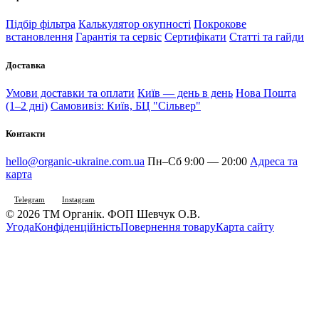
Підбір фільтра
Калькулятор окупності
Покрокове
встановлення
Гарантія та сервіс
Сертифікати
Статті та гайди
Доставка
Умови доставки та оплати
Київ — день в день
Нова Пошта
(1–2 дні)
Самовивіз: Київ, БЦ "Сільвер"
Контакти
hello@organic-ukraine.com.ua
Пн–Сб 9:00 — 20:00
Адреса та
карта
Telegram
Instagram
© 2026 ТМ Органік. ФОП Шевчук О.В.
Угода
Конфіденційність
Повернення товару
Карта сайту