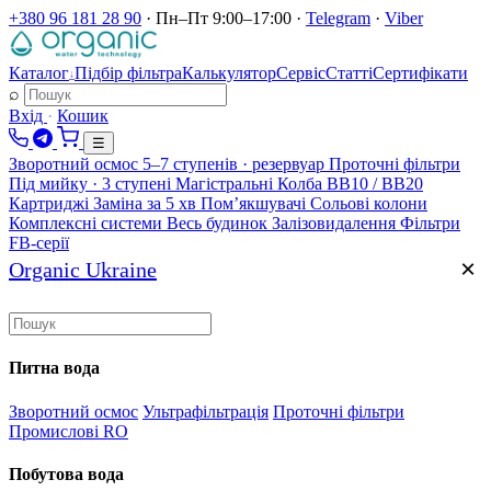
+380 96 181 28 90
·
Пн–Пт 9:00–17:00
·
Telegram
·
Viber
Каталог
Підбір фільтра
Калькулятор
Сервіс
Статті
Сертифікати
↓
⌕
Вхід
·
Кошик
☰
Зворотний осмос
5–7 ступенів · резервуар
Проточні фільтри
Під мийку · 3 ступені
Магістральні
Колба BB10 / BB20
Картриджі
Заміна за 5 хв
Помʼякшувачі
Сольові колони
Комплексні системи
Весь будинок
Залізовидалення
Фільтри
FB-серії
×
Organic Ukraine
Питна вода
Зворотний осмос
Ультрафільтрація
Проточні фільтри
Промислові RO
Побутова вода