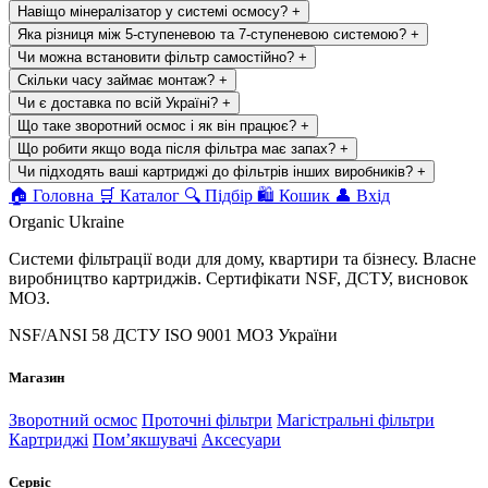
Навіщо мінералізатор у системі осмосу?
+
Яка різниця між 5-ступеневою та 7-ступеневою системою?
+
Чи можна встановити фільтр самостійно?
+
Скільки часу займає монтаж?
+
Чи є доставка по всій Україні?
+
Що таке зворотний осмос і як він працює?
+
Що робити якщо вода після фільтра має запах?
+
Чи підходять ваші картриджі до фільтрів інших виробників?
+
🏠
Головна
🛒
Каталог
🔍
Підбір
🛍
Кошик
👤
Вхід
Organic Ukraine
Системи фільтрації води для дому, квартири та бізнесу. Власне
виробництво картриджів. Сертифікати NSF, ДСТУ, висновок
МОЗ.
NSF/ANSI 58
ДСТУ ISO 9001
МОЗ України
Магазин
Зворотний осмос
Проточні фільтри
Магістральні фільтри
Картриджі
Помʼякшувачі
Аксесуари
Сервіс