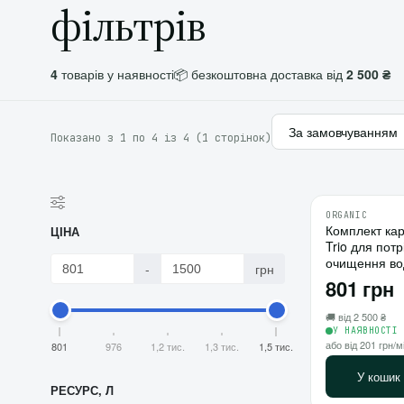
фільтрів
4
товарів у наявності
📦 безкоштовна доставка від
2 500 ₴
Показано з 1 по 4 із 4 (1 сторінок)
ORGANIC
Комплект кар
ЦІНА
Trio для пот
очищення во
-
грн
801 грн
🚚 від 2 500 ₴
У НАЯВНОСТІ
або від 201 грн/м
801
976
1,2 тис.
1,3 тис.
1,5 тис.
У кошик
РЕСУРС, Л