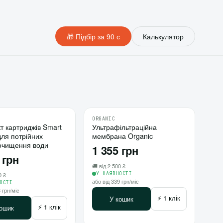
🎁 Підбір за 90 с
Калькулятор
ORGANIC
♡
♡
т картриджів Smart
Ультрафільтраційна
10
для потрійних
мембрана Organic
⇄
⇄
очищення води
1 355 грн
 грн
🚚 від 2 500 ₴
У НАЯВНОСТІ
0 ₴
або від 339 грн/міс
ОСТІ
 грн/міс
⚡ 1 клік
У кошик
⚡ 1 клік
кошик