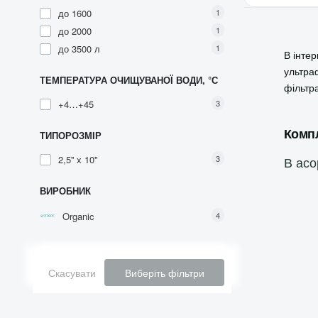
до 1600
1
до 2000
1
до 3500 л
1
В інте
ультра
ТЕМПЕРАТУРА ОЧИЩУВАНОЇ ВОДИ, °С
фільтра
+4…+45
3
Компл
ТИПОРОЗМІР
2,5'' х 10''
3
В асо
ВИРОБНИК
Organic
4
Скасувати
Виберіть фільтри