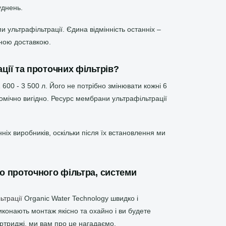
уднень.
 ультрафільтрації. Єдина відмінність останніх –
вною доставкою.
ції та проточних фільтрів?
600 - 3 500 л. Його не потрібно змінювати кожні 6
ономічно вигідно. Ресурс мембрани ультрафільтрації
х виробників, оскільки після їх встановлення ми
о проточного фільтра, системи
ьтрації
Organic Water Technology швидко і
иконають монтаж якісно та охайно і ви будете
артриджі, ми вам про це нагадаємо.