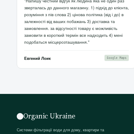
"Напишу честний відгук як людина яка не один раз
зверталась до данного магазину. 1) підхід до клієнта,
розуміння з пів слова 2) цінова політика (від і до) в
залежності від ваших побажань 3) доставка та
замовлення. за відсутності товару є можливість
замовити в короткий термін все надходить 4) мені
подобаться місцерозташування."
Евгений Лоик
Google Maps
Organic Ukraine
Системи фільтрації води для дому, квартири та