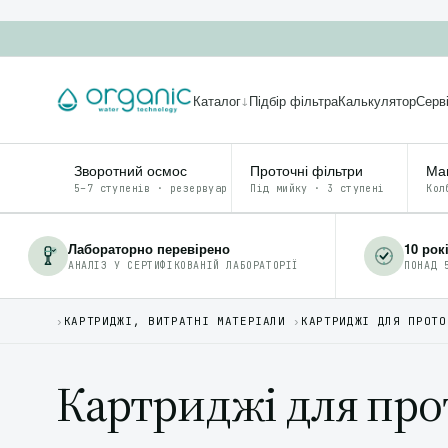
Каталог
Підбір фільтра
Калькулятор
Серв
↓
Зворотний осмос
Проточні фільтри
Маг
5–7 ступенів · резервуар
Під мийку · 3 ступені
Кол
Лабораторно перевірено
10 рок
АНАЛІЗ У СЕРТИФІКОВАНІЙ ЛАБОРАТОРІЇ
ПОНАД 
›
КАРТРИДЖІ, ВИТРАТНІ МАТЕРІАЛИ
›
КАРТРИДЖІ ДЛЯ ПРОТО
Картриджі для пр