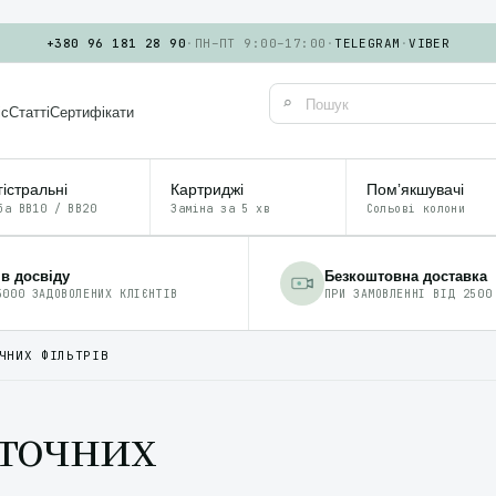
+380 96 181 28 90
·
ПН–ПТ 9:00–17:00
·
TELEGRAM
·
VIBER
⌕
іс
Статті
Сертифікати
істральні
Картриджі
Помʼякшувачі
ба BB10 / BB20
Заміна за 5 хв
Сольові колони
ів досвіду
Безкоштовна доставка
5000 ЗАДОВОЛЕНИХ КЛІЄНТІВ
ПРИ ЗАМОВЛЕННІ ВІД 2500
ЧНИХ ФІЛЬТРІВ
оточних