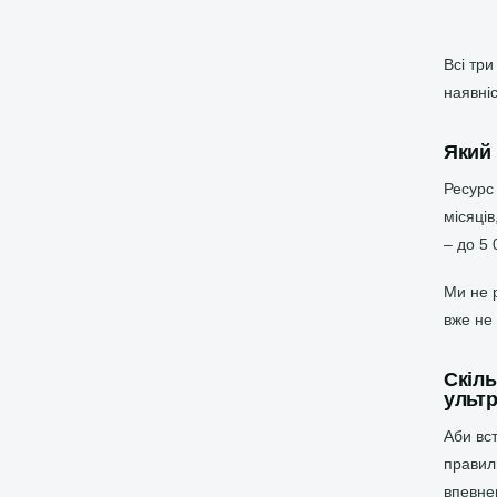
Всі тр
наявні
Який 
Ресурс 
місяців
– до 5 
Ми не 
вже не
Скіль
ультр
Аби вс
правил
впевнен