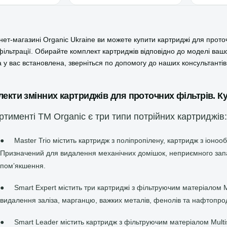
рнет-магазині Organic Ukraine ви можете купити картриджі для прот
фільтрації. Обирайте комплект картриджів відповідно до моделі ваш
 у вас встановлена, зверніться по допомогу до наших консультантів
екти змінних картриджів для проточних фільтрів. 
ртименті ТМ Organic є три типи потрійних картриджів:
●
Master Trio містить картридж з поліпропілену, картридж з іоно
Призначений для видалення механічних домішок, неприємного запаху
помʼякшення.
●
Smart Expert містить три картриджі з фільтруючим матеріалом M
видалення заліза, марганцю, важких металів, фенолів та нафтопрод
●
Smart Leader містить картридж з фільтруючим матеріалом Multis