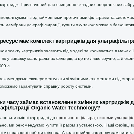
картридж. Призначений для очищення складних неорганічних забр
и моделі сумісні з однойменними проточними фільтрами та системами
сть мембрани ультрафільтрації, купити яку також можна з безкошто
ресурс має комплект картриджів для ультрафільтра
комплекту картриджів залежить від моделі та коливається в межах 1 
, як у випадку магістральних фільтрів, а це не лише зручно, а й ек
000 л.
рекомендуємо експериментувати зі змінними елементами від сторонні
 зможемо гарантувати справну роботу системи.
ки часу займає встановлення змінних картриджів д
афільтрації Organic Water Technology?
тановити змінні картриджі до
проточного фільтра, системи ультрафіл
ьно, ми рекомендуємо купити її разом з установкою. Наші фахівці в
і у справності роботи фільтра. А коли прийде час знову замінити к