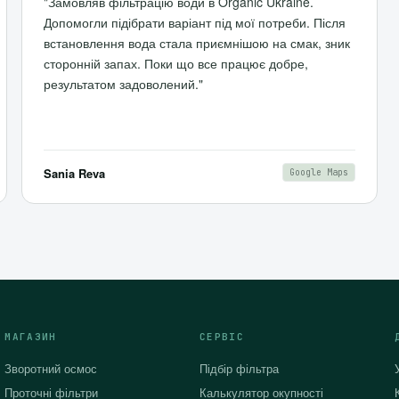
"Замовляв фільтрацію води в Organic Ukraine.
Допомогли підібрати варіант під мої потреби. Після
встановлення вода стала приємнішою на смак, зник
сторонній запах. Поки що все працює добре,
результатом задоволений."
Sania Reva
Google Maps
МАГАЗИН
СЕРВІС
Зворотний осмос
Підбір фільтра
Проточні фільтри
Калькулятор окупності