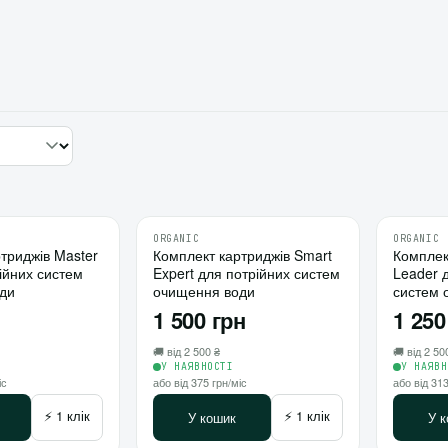
ORGANIC
ORGANIC
♡
♡
триджів Master
Комплект картриджів Smart
12
Комплек
10
рійних систем
Expert для потрійних систем
Leader 
⇄
⇄
ди
очищення води
систем 
1 500 грн
1 250
🚚 від 2 500 ₴
🚚 від 2 50
У НАЯВНОСТІ
У НАЯВН
іс
або від 375 грн/міс
або від 313
⚡ 1 клік
⚡ 1 клік
У кошик
У 