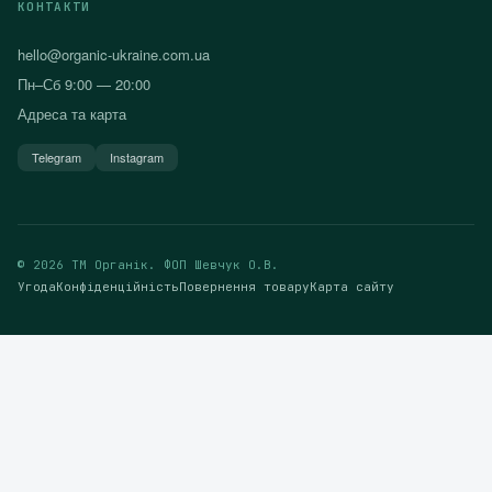
КОНТАКТИ
hello@organic-ukraine.com.ua
Пн–Сб 9:00 — 20:00
Адреса та карта
Telegram
Instagram
© 2026 ТМ Органік. ФОП Шевчук О.В.
Угода
Конфіденційність
Повернення товару
Карта сайту