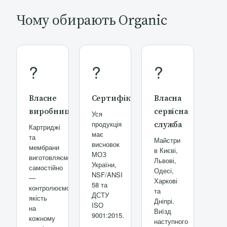
Чому обирають Organic
?
?
?
Власне
Сертифікати
Власна
виробництво
сервісна
Уся
продукція
служба
Картриджі
має
та
Майстри
висновок
мембрани
в Києві,
МОЗ
виготовляємо
Львові,
України,
самостійно
Одесі,
NSF/ANSI
—
Харкові
58 та
контролюємо
та
ДСТУ
якість
Дніпрі.
ISO
на
Виїзд
9001:2015.
кожному
наступного