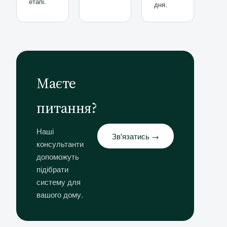
етапі.
дня.
Маєте
питання?
Наші
Зв'язатись →
консультанти
допоможуть
підібрати
систему для
вашого дому.