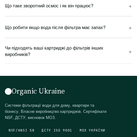
+
Що таке зворотний осмос і як він працює?
+
Що робити якщо вода після фільтра має запах?
Чи підходять ваші картриджі до фільтрів інших
+
виробників?
Organic Ukraine
Системи фільтрації води для дому, квартири та
бізнесу. Власне виробництво картриджів. Сертифікати
NSF, ДСТУ, висновок МОЗ.
NSF/ANSI 58
ДСТУ ISO 9001
МОЗ УКРАЇНИ