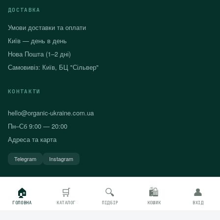
ДОСТАВКА
Умови доставки та оплати
Київ — день в день
Нова Пошта (1–2 дні)
Самовивіз: Київ, БЦ "Сільвер"
КОНТАКТИ
hello@organic-ukraine.com.ua
Пн–Сб 9:00 — 20:00
Адреса та карта
Telegram
Instagram
🏠
🛒
🔍
🛍
👤
ГОЛОВНА
КАТАЛОГ
ПІДБІР
КОШИК
ВХІД
© 2026 ТМ Органік. ФОП Шевчук О.В.
Угода
Конфіденційність
Повернення товару
Карта сайту