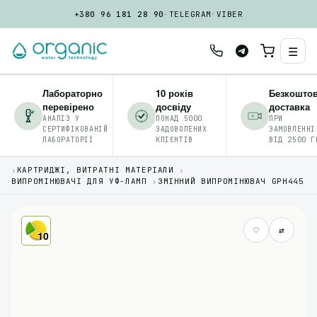
+380 96 181 28 90
·
TELEGRAM
·
VIBER
☰
Лабораторно
10 років
Безкошто
перевірено
досвіду
доставка
АНАЛІЗ У
ПОНАД 5000
ПРИ
СЕРТИФІКОВАНІЙ
ЗАДОВОЛЕНИХ
ЗАМОВЛЕННІ
ЛАБОРАТОРІЇ
КЛІЄНТІВ
ВІД 2500 Г
›
КАРТРИДЖІ, ВИТРАТНІ МАТЕРІАЛИ
›
ВИПРОМІНЮВАЧІ ДЛЯ УФ-ЛАМП
›
ЗМІННИЙ ВИПРОМІНЮВАЧ GPH445
♡
⇄
10