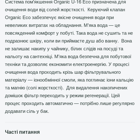
Система пом'якшення Organic U-16 Eco призначена для
очищення води від солей жорсткості. Керуючий клапан
Organic Eco забезпечує якісне очищення води при
невеликих витратах на обладнання. М'яка вода — це
повсякденний комфорт у побуті. Така вода не сушить та не
подразнює шкіру, коли ви приймаєте душ або ванну. Вона
не залишає накипу у чайнику, білих слідів на посуді та
нальоту на сантехніці. М'яка вода безпечна для побутової
техніки та дозволяє економити електроенергію. У процесі
очищення вода проходить крізь шар фільтрувального
матеріалу — іонообмінної смоли, яка поглинає іони кальцію
та магнію (солі жорсткості). Для видалення накопичених
домішок фільтр переходить у режим регенерації. Цей
процес проходить автоматично — потрібно лише регулярно
додавати сіль у бак.
Часті питання