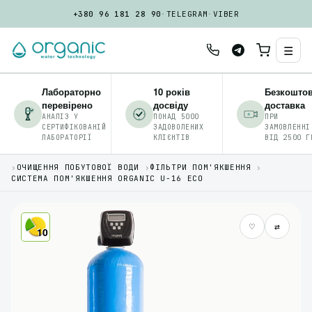
+380 96 181 28 90
·
TELEGRAM
·
VIBER
☰
Лабораторно
10 років
Безкошто
перевірено
досвіду
доставка
АНАЛІЗ У
ПОНАД 5000
ПРИ
СЕРТИФІКОВАНІЙ
ЗАДОВОЛЕНИХ
ЗАМОВЛЕННІ
ЛАБОРАТОРІЇ
КЛІЄНТІВ
ВІД 2500 Г
›
ОЧИЩЕННЯ ПОБУТОВОЇ ВОДИ
›
ФІЛЬТРИ ПОМ'ЯКШЕННЯ
›
СИСТЕМА ПОМ'ЯКШЕННЯ ORGANIC U-16 ECO
♡
⇄
10