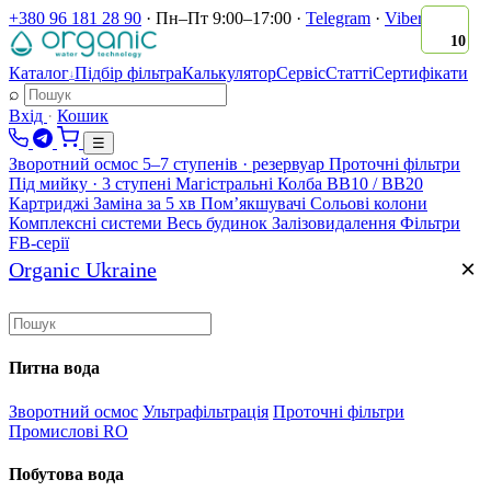
+380 96 181 28 90
·
Пн–Пт 9:00–17:00
·
Telegram
·
Viber
10
Каталог
Підбір фільтра
Калькулятор
Сервіс
Статті
Сертифікати
↓
⌕
Вхід
·
Кошик
☰
Зворотний осмос
5–7 ступенів · резервуар
Проточні фільтри
Під мийку · 3 ступені
Магістральні
Колба BB10 / BB20
Картриджі
Заміна за 5 хв
Помʼякшувачі
Сольові колони
Комплексні системи
Весь будинок
Залізовидалення
Фільтри
FB-серії
×
Organic Ukraine
Питна вода
Зворотний осмос
Ультрафільтрація
Проточні фільтри
Промислові RO
Побутова вода