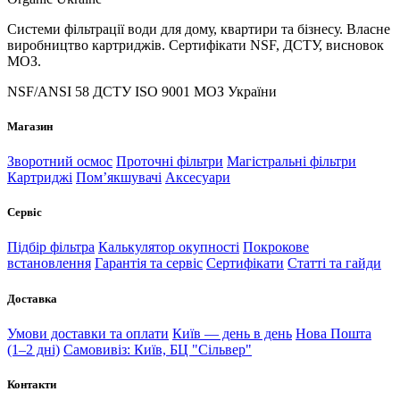
Системи фільтрації води для дому, квартири та бізнесу. Власне
виробництво картриджів. Сертифікати NSF, ДСТУ, висновок
МОЗ.
NSF/ANSI 58
ДСТУ ISO 9001
МОЗ України
Магазин
Зворотний осмос
Проточні фільтри
Магістральні фільтри
Картриджі
Помʼякшувачі
Аксесуари
Сервіс
Підбір фільтра
Калькулятор окупності
Покрокове
встановлення
Гарантія та сервіс
Сертифікати
Статті та гайди
Доставка
Умови доставки та оплати
Київ — день в день
Нова Пошта
(1–2 дні)
Самовивіз: Київ, БЦ "Сільвер"
Контакти