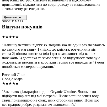
побутових потреб. Система встановлена в підсобному
приміщенні, підключена до водопроводу та налаштована на
автоматичну регенерацію.
Детальніше →
GOOGLE MAPS
Відгуки покупців
★★★★★
"Напишу честний відгук як людина яка не один раз зверталась
до данного магазину. 1) підхід до клієнта, розуміння з пів
слова 2) цінова політика (від і до) в залежності від ваших
побажань 3) доставка та замовлення. за відсутності товару є
можливість замовити в короткий термін все надходить 4) мені
подобаться місцерозташування."
Евгений Лоик
Google Maps
★★★★★
"Замовляв фільтрацію води в Organic Ukraine. Допомогли
підібрати варіант під мої потреби. Після встановлення вода
стала приємнішою на смак, зник сторонній запах. Поки що
все працює добре, результатом задоволений."