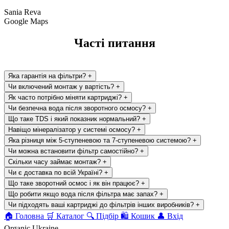
Sania Reva
Google Maps
Часті питання
Яка гарантія на фільтри?
+
Чи включений монтаж у вартість?
+
Як часто потрібно міняти картриджі?
+
Чи безпечна вода після зворотного осмосу?
+
Що таке TDS і який показник нормальний?
+
Навіщо мінералізатор у системі осмосу?
+
Яка різниця між 5-ступеневою та 7-ступеневою системою?
+
Чи можна встановити фільтр самостійно?
+
Скільки часу займає монтаж?
+
Чи є доставка по всій Україні?
+
Що таке зворотний осмос і як він працює?
+
Що робити якщо вода після фільтра має запах?
+
Чи підходять ваші картриджі до фільтрів інших виробників?
+
🏠
Головна
🛒
Каталог
🔍
Підбір
🛍
Кошик
👤
Вхід
Organic Ukraine