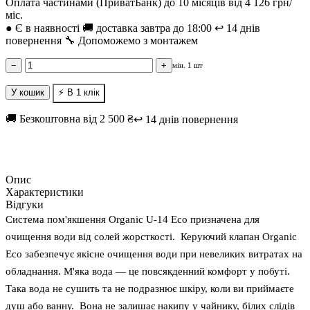
Оплата частинами (ПриватБанк) до 10 місяців від 4 126 грн/
міс.
●
Є в наявності
🚚 доставка завтра до 18:00
↩️ 14 днів
повернення
🔧 Допоможемо з монтажем
−
+
мін. 1 шт
У кошик
⚡ В 1 клік
🚚 Безкоштовна від 2 500 ₴
↩️ 14 днів повернення
Опис
Характеристики
Відгуки
Система пом'якшення Organic U-14 Eco призначена для
очищення води від солей жорсткості. Керуючий клапан Organic
Eco забезпечує якісне очищення води при невеликих витратах на
обладнання. М'яка вода — це повсякденний комфорт у побуті.
Така вода не сушить та не подразнює шкіру, коли ви приймаєте
душ або ванну. Вона не залишає накипу у чайнику, білих слідів