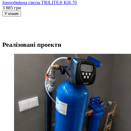
Іонообмінна смола TRILITE® KH-70
3 885 грн
У кошик
Реалізовані проекти