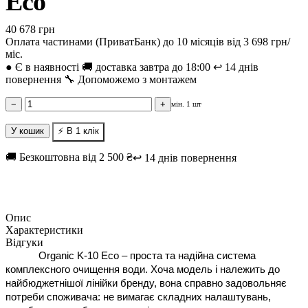
Eco
40 678 грн
Оплата частинами (ПриватБанк) до 10 місяців від 3 698 грн/
міс.
●
Є в наявності
🚚 доставка завтра до 18:00
↩️ 14 днів
повернення
🔧 Допоможемо з монтажем
−
+
мін. 1 шт
У кошик
⚡ В 1 клік
🚚 Безкоштовна від 2 500 ₴
↩️ 14 днів повернення
Опис
Характеристики
Відгуки
Organic K-10 Eco – проста та надійна система 
комплексного очищення води. Хоча модель і належить до 
найбюджетнішої лінійки бренду, вона справно задовольняє 
потреби споживача: не вимагає складних налаштувань, 