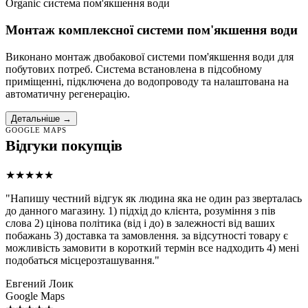
Organic система пом'якшення води
Монтаж комплексної системи пом'якшення води
Виконано монтаж двобакової системи пом'якшення води для
побутових потреб. Система встановлена в підсобному
приміщенні, підключена до водопроводу та налаштована на
автоматичну регенерацію.
Детальніше →
GOOGLE MAPS
Відгуки покупців
★★★★★
"Напишу честний відгук як людина яка не один раз зверталась
до данного магазину. 1) підхід до клієнта, розуміння з пів
слова 2) цінова політика (від і до) в залежності від ваших
побажань 3) доставка та замовлення. за відсутності товару є
можливість замовити в короткий термін все надходить 4) мені
подобаться місцерозташування."
Евгений Лоик
Google Maps