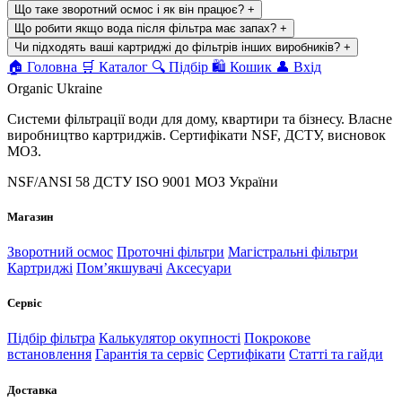
Що таке зворотний осмос і як він працює?
+
Що робити якщо вода після фільтра має запах?
+
Чи підходять ваші картриджі до фільтрів інших виробників?
+
🏠
Головна
🛒
Каталог
🔍
Підбір
🛍
Кошик
👤
Вхід
Organic Ukraine
Системи фільтрації води для дому, квартири та бізнесу. Власне
виробництво картриджів. Сертифікати NSF, ДСТУ, висновок
МОЗ.
NSF/ANSI 58
ДСТУ ISO 9001
МОЗ України
Магазин
Зворотний осмос
Проточні фільтри
Магістральні фільтри
Картриджі
Помʼякшувачі
Аксесуари
Сервіс
Підбір фільтра
Калькулятор окупності
Покрокове
встановлення
Гарантія та сервіс
Сертифікати
Статті та гайди
Доставка