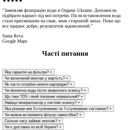
★★★★★
"Замовляв фільтрацію води в Organic Ukraine. Допомогли
підібрати варіант під мої потреби. Після встановлення вода
стала приємнішою на смак, зник сторонній запах. Поки що
все працює добре, результатом задоволений."
Sania Reva
Google Maps
Часті питання
Яка гарантія на фільтри?
+
Чи включений монтаж у вартість?
+
Як часто потрібно міняти картриджі?
+
Чи безпечна вода після зворотного осмосу?
+
Що таке TDS і який показник нормальний?
+
Навіщо мінералізатор у системі осмосу?
+
Яка різниця між 5-ступеневою та 7-ступеневою системою?
+
Чи можна встановити фільтр самостійно?
+
Скільки часу займає монтаж?
+
Чи є доставка по всій Україні?
+