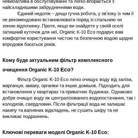
невибаглива в обслуговуванні та легко впорається з 
найскладнішими забрудненнями води. 
Єдиний недолік – дещо гучна робота, у звʼязку із чим її 
не рекомендовано встановлювати поряд зі спальнею чи 
зоною відпочинку. Проте, якщо ви знайдете у своїй оселі 
затишний куточок для неї, Organic 
K-10
 Eco подарує вам 
комфортне користування чистою та безпечною водою щодня 
впродовж багатьох років.
Кому буде актуальним фільтр комплексного 
Eco
очищення Organic 
K-10
?
Фільтр Organic K-10 Eco легко очищує воду від заліза, 
марганцю, аміаку, органіки та інших домішок. Підходить для 
встановлення у квартирах та приватних будинках. Однаково 
добре очищує воду як централізованого водопостачання, так і 
колодязів, свердловин. Після фільтрації вода не залишає 
накипу та вапняних відкладень, не сушить шкіру та не 
викликає подразнень.
Ключові переваги моделі Organic K-10 Eco: