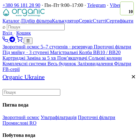
+380 96 181 28 90
·
Пн–Пт 9:00–17:00
·
Telegram
·
Viber
10
Каталог
Підбір фільтра
Калькулятор
Сервіс
Статті
Сертифікати
↓
⌕
Вхід
·
Кошик
☰
Зворотний осмос
5–7 ступенів · резервуар
Проточні фільтри
Під мийку · 3 ступені
Магістральні
Колба BB10 / BB20
Картриджі
Заміна за 5 хв
Помʼякшувачі
Сольові колони
Комплексні системи
Весь будинок
Залізовидалення
Фільтри
FB-серії
×
Organic Ukraine
Питна вода
Зворотний осмос
Ультрафільтрація
Проточні фільтри
Промислові RO
Побутова вода