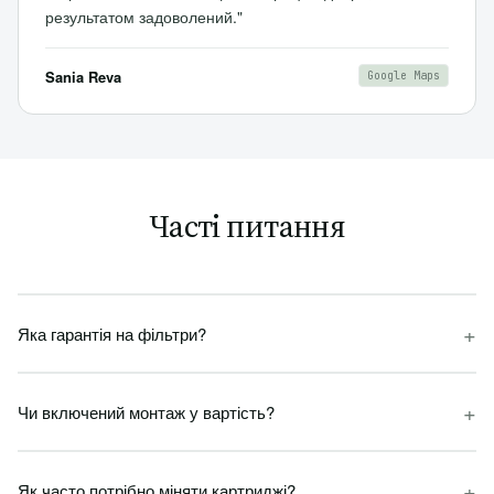
результатом задоволений."
Sania Reva
Google Maps
Часті питання
+
Яка гарантія на фільтри?
+
Чи включений монтаж у вартість?
+
Як часто потрібно міняти картриджі?