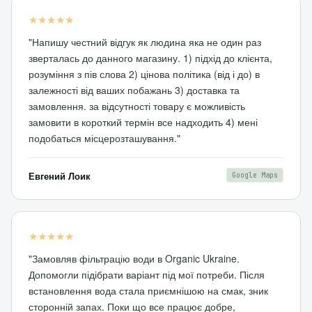
★★★★★
"Напишу честний відгук як людина яка не один раз
зверталась до данного магазину. 1) підхід до клієнта,
розуміння з пів слова 2) цінова політика (від і до) в
залежності від ваших побажань 3) доставка та
замовлення. за відсутності товару є можливість
замовити в короткий термін все надходить 4) мені
подобаться місцерозташування."
Евгений Лоик
Google Maps
★★★★★
"Замовляв фільтрацію води в Organic Ukraine.
Допомогли підібрати варіант під мої потреби. Після
встановлення вода стала приємнішою на смак, зник
сторонній запах. Поки що все працює добре,