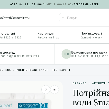
+380 96 181 28 90
·
ПН–ПТ 9:00–17:00
·
TELEGRAM
·
VIBER
⌕
іс
Статті
Сертифікати
істральні
Картриджі
Помʼякшувачі
ба BB10 / BB20
Заміна за 5 хв
Сольові колони
ів досвіду
Безкоштовна доставка
5000 ЗАДОВОЛЕНИХ КЛІЄНТІВ
ПРИ ЗАМОВЛЕННІ ВІД 2500
ИСТЕМА ОЧИЩЕННЯ ВОДИ SMART TRIO EXPERT
ORGANIC · АРТИКУЛ 
Потрійн
♡
⇄
води Sma