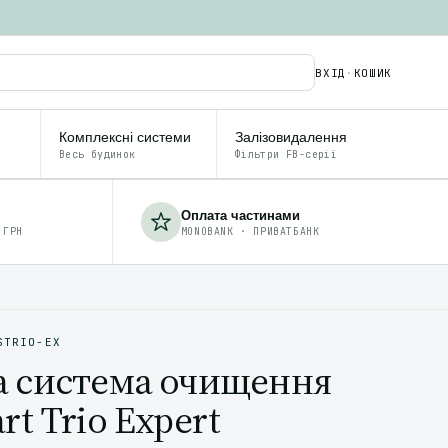
ВХІД
·
КОШИК
Комплексні системи
Залізовидалення
Весь будинок
Фільтри FB-серії
Оплата частинами
 ГРН
MONOBANK · ПРИВАТБАНК
STRIO-EX
а система очищення
rt Trio Expert