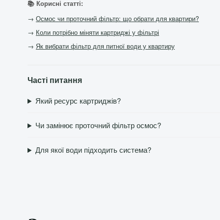
📚 Корисні статті:
→
Осмос чи проточний фільтр: що обрати для квартири?
→
Коли потрібно міняти картриджі у фільтрі
→
Як вибрати фільтр для питної води у квартиру
Часті питання
Який ресурс картриджів?
Чи замінює проточний фільтр осмос?
Для якої води підходить система?