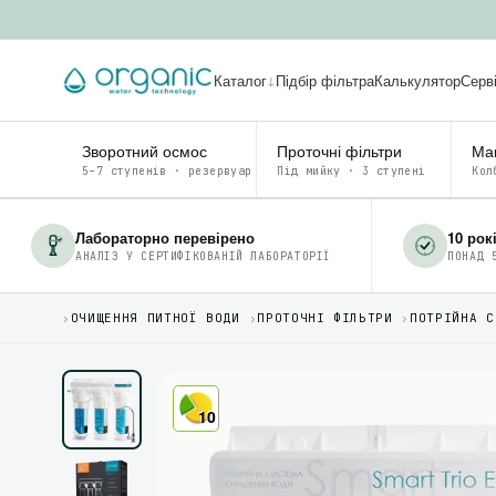
Каталог
Підбір фільтра
Калькулятор
Серв
↓
Зворотний осмос
Проточні фільтри
Маг
5–7 ступенів · резервуар
Під мийку · 3 ступені
Кол
Лабораторно перевірено
10 рок
АНАЛІЗ У СЕРТИФІКОВАНІЙ ЛАБОРАТОРІЇ
ПОНАД 
›
ОЧИЩЕННЯ ПИТНОЇ ВОДИ
›
ПРОТОЧНІ ФІЛЬТРИ
›
ПОТРІЙНА С
10