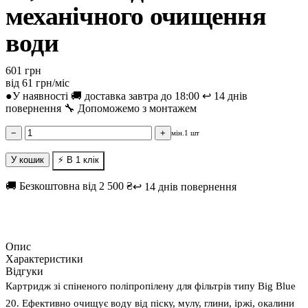
механічного очищення
води
601 грн
від 61 грн/міс
●У наявності
🚚 доставка завтра до 18:00
↩️ 14 днів
повернення
🔧 Допоможемо з монтажем
−
+
мін.1 шт
У кошик
⚡ В 1 клік
🚚 Безкоштовна від 2 500 ₴
↩️ 14 днів повернення
Опис
Характеристики
Відгуки
Картридж зі спіненого поліпропілену для фільтрів типу Big Blue
20. Ефективно очищує воду від піску, мулу, глини, іржі, окалини