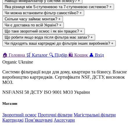
Навіщо мінералізатор у системі осмосу?
+
Яка різниця між 5-ступеневою та 7-ступеневою системою?
+
Чи можна встановити фільтр самостійно?
+
Скільки часу займає монтаж?
+
Чи є доставка по всій Україні?
+
Що таке зворотний осмос і як він працює?
+
Що робити якщо вода після фільтра має запах?
+
Чи підходять ваші картриджі до фільтрів інших виробників?
+
🏠
Головна
🛒
Каталог
🔍
Підбір
🛍
Кошик
👤
Вхід
Organic Ukraine
Системи фільтрації води для дому, квартири та бізнесу. Власне
виробництво картриджів. Сертифікати NSF, ДСТУ, висновок
МОЗ.
NSF/ANSI 58
ДСТУ ISO 9001
МОЗ України
Магазин
Зворотний осмос
Проточні фільтри
Магістральні фільтри
Картриджі
Помʼякшувачі
Аксесуари