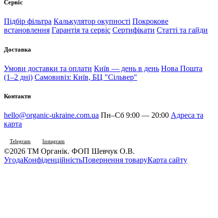
Сервіс
Підбір фільтра
Калькулятор окупності
Покрокове
встановлення
Гарантія та сервіс
Сертифікати
Статті та гайди
Доставка
Умови доставки та оплати
Київ — день в день
Нова Пошта
(1–2 дні)
Самовивіз: Київ, БЦ "Сільвер"
Контакти
hello@organic-ukraine.com.ua
Пн–Сб 9:00 — 20:00
Адреса та
карта
Telegram
Instagram
©2026 ТМ Органік. ФОП Шевчук О.В.
Угода
Конфіденційність
Повернення товару
Карта сайту