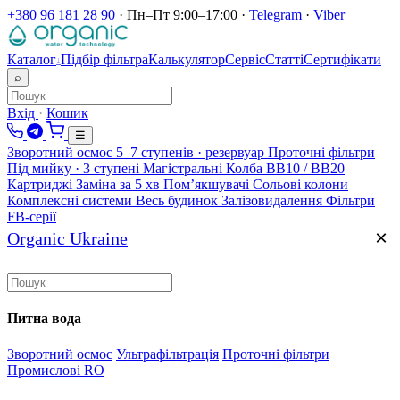
+380 96 181 28 90
·
Пн–Пт 9:00–17:00
·
Telegram
·
Viber
Каталог
Підбір фільтра
Калькулятор
Сервіс
Статті
Сертифікати
↓
⌕
Вхід
·
Кошик
☰
Зворотний осмос
5–7 ступенів · резервуар
Проточні фільтри
Під мийку · 3 ступені
Магістральні
Колба BB10 / BB20
Картриджі
Заміна за 5 хв
Помʼякшувачі
Сольові колони
Комплексні системи
Весь будинок
Залізовидалення
Фільтри
FB-серії
×
Organic Ukraine
Питна вода
Зворотний осмос
Ультрафільтрація
Проточні фільтри
Промислові RO