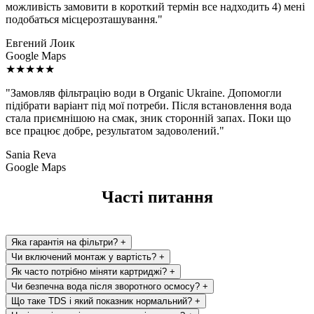
можливість замовити в короткий термін все надходить 4) мені
подобаться місцерозташування."
Евгений Лоик
Google Maps
★★★★★
"Замовляв фільтрацію води в Organic Ukraine. Допомогли
підібрати варіант під мої потреби. Після встановлення вода
стала приємнішою на смак, зник сторонній запах. Поки що
все працює добре, результатом задоволений."
Sania Reva
Google Maps
Часті питання
Яка гарантія на фільтри?
+
Чи включений монтаж у вартість?
+
Як часто потрібно міняти картриджі?
+
Чи безпечна вода після зворотного осмосу?
+
Що таке TDS і який показник нормальний?
+