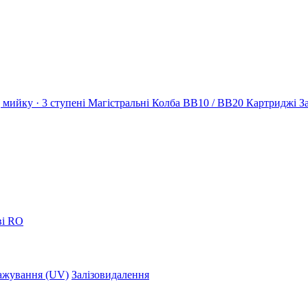
 мийку · 3 ступені
Магістральні
Колба BB10 / BB20
Картриджі
З
ві RO
ажування (UV)
Залізовидалення