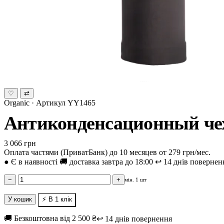
♡
⇄
Organic · Артикул YY1465
Антиконденсационный чех
3 066 грн
Оплата частями (ПриватБанк) до 10 месяцев от 279 грн/мес.
●
Є в наявності
🚚 доставка завтра до 18:00
↩️ 14 днів повернен
−
+
мін. 1 шт
У кошик
⚡ В 1 клік
🚚 Безкоштовна від 2 500 ₴
↩️ 14 днів повернення