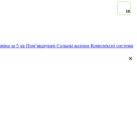
10
аміна за 5 хв
Помʼякшувачі
Сольові колони
Комплексні системи
×