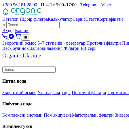
+380 96 181 28 90
·
Пн–Пт 9:00–17:00
·
Telegram
·
Viber
Каталог
Підбір фільтра
Калькулятор
Сервіс
Статті
Сертифікати
↓
⌕
Вхід
·
Кошик
☰
Зворотний осмос
5–7 ступенів · резервуар
Проточні фільтри
Під
Весь будинок
Залізовидалення
Фільтри FB-серії
Organic Ukraine
Питна вода
Зворотний осмос
Ультрафільтрація
Проточні фільтри
Промисло
Побутова вода
Комплексні системи
Пом'якшувачі
Магістральні фільтри
Знезар
Комплектуючі