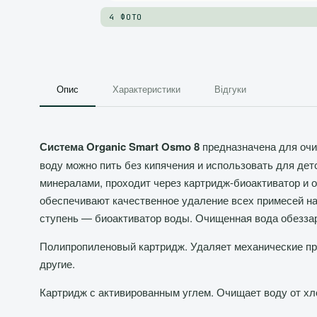
4 ФОТО
Опис
Характеристики
Відгуки
Система Organic Smart Osmo 8
предназначена для очи
воду можно пить без кипячения и использовать для де
минералами, проходит через картридж-биоактиватор и 
обеспечивают качественное удаление всех примесей н
ступень — биоактиватор воды. Очищенная вода обезза
Полипропиленовый картридж. Удаляет механические прим
другие.
Картридж с активированным углем. Очищает воду от хло