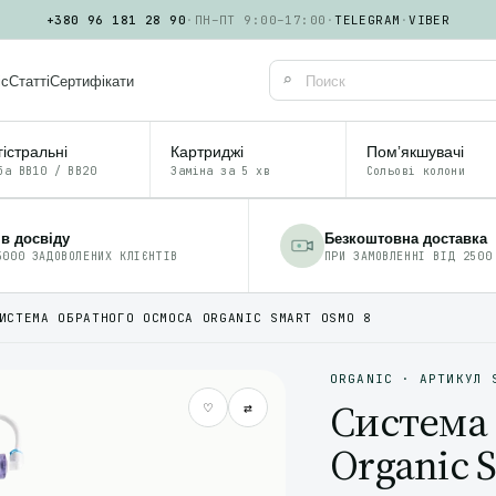
+380 96 181 28 90
·
ПН–ПТ 9:00–17:00
·
TELEGRAM
·
VIBER
⌕
іс
Статті
Сертифікати
істральні
Картриджі
Помʼякшувачі
ба BB10 / BB20
Заміна за 5 хв
Сольові колони
ів досвіду
Безкоштовна доставка
5000 ЗАДОВОЛЕНИХ КЛІЄНТІВ
ПРИ ЗАМОВЛЕННІ ВІД 2500
ИСТЕМА ОБРАТНОГО ОСМОСА ORGANIC SMART OSMO 8
ORGANIC · АРТИКУЛ 
Система 
♡
⇄
Organic 