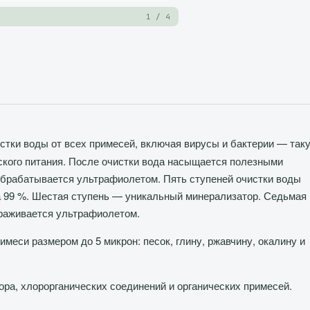
1 / 4
стки воды от всех примесей, включая вирусы и бактерии — так
тского питания. После очистки вода насыщается полезными
обрабатывается ультрафиолетом. Пять ступеней очистки воды
а 99 %. Шестая ступень — уникальный минерализатор. Седьмая
раживается ультрафиолетом.
еси размером до 5 микрон: песок, глину, ржавчину, окалину и
ра, хлорорганических соединений и органических примесей.