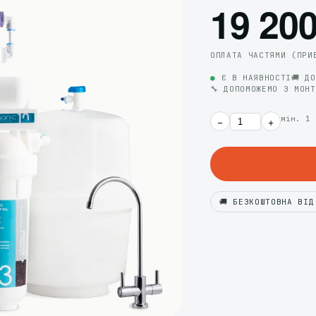
19 200
ОПЛАТА ЧАСТЯМИ (ПРИ
●
Є В НАЯВНОСТІ
🚚 Д
🔧 ДОПОМОЖЕМО З МОН
мін. 1 
−
+
🚚 БЕЗКОШТОВНА ВІД