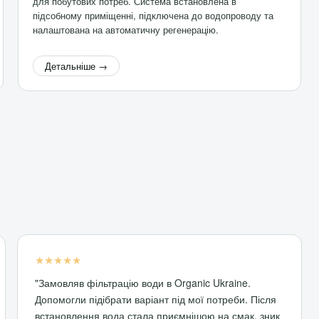
для побутових потреб. Система встановлена в
підсобному приміщенні, підключена до водопроводу та
налаштована на автоматичну регенерацію.
Детальніше →
★★★★★
"Замовляв фільтрацію води в Organic Ukraine.
Допомогли підібрати варіант під мої потреби. Після
встановлення вода стала приємнішою на смак, зник