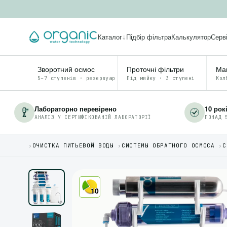
Каталог
Підбір фільтра
Калькулятор
Серв
↓
Зворотний осмос
Проточні фільтри
Маг
5–7 ступенів · резервуар
Під мийку · 3 ступені
Кол
Лабораторно перевірено
10 рок
АНАЛІЗ У СЕРТИФІКОВАНІЙ ЛАБОРАТОРІЇ
ПОНАД 
›
ОЧИСТКА ПИТЬЕВОЙ ВОДЫ
›
СИСТЕМЫ ОБРАТНОГО ОСМОСА
›
С
10