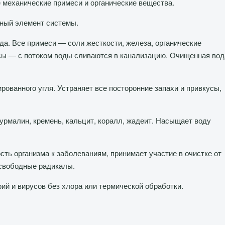
 механические примеси и органические вещества.
вный элемент системы.
а. Все примеси — соли жесткости, железа, органические
усы — с потоком воды сливаются в канализацию. Очищенная вод
ованного угля. Устраняет все посторонние запахи и привкусы,
урмалин, кремень, кальцит, коралл, жадеит. Насыщает воду
ть организма к заболеваниям, принимает участие в очистке от
 свободные радикалы.
ий и вирусов без хлора или термической обработки.