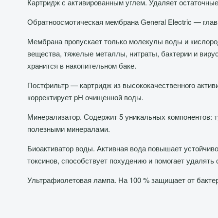
Картридж с активированным углем. Удаляет остаточные
Обратноосмотическая мембрана General Electric — гла
Мембрана пропускает только молекулы воды и кислород
вещества, тяжелые металлы, нитраты, бактерии и вир
хранится в накопительном баке.
Постфильтр — картридж из высококачественного активир
корректирует pH очищенной воды.
Минерализатор. Содержит 5 уникальных компонентов: т
полезными минералами.
Биоактиватор воды. Активная вода повышает устойчивос
токсинов, способствует похудению и помогает удалять
Ультрафиолетовая лампа. На 100 % защищает от бактер