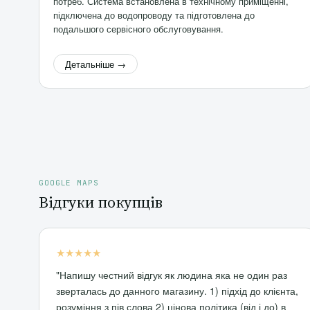
потреб. Система встановлена в технічному приміщенні,
підключена до водопроводу та підготовлена до
подальшого сервісного обслуговування.
Детальніше →
GOOGLE MAPS
Відгуки покупців
★★★★★
"Напишу честний відгук як людина яка не один раз
зверталась до данного магазину. 1) підхід до клієнта,
розуміння з пів слова 2) цінова політика (від і до) в