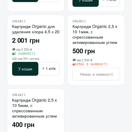
ORGANIC
ORGANIC
♡
♡
Картридж Organic для
10
Картридж Organic 2,5 x
удаления хлора 4,5 х 20
10 1мкм, с
⇄
⇄
спрессованным
2 001 грн
активированным углем
500 грн
🚚 від 2 500 ₴
В НАЯВНОСТІ
або від 501 грн/міс
🚚 від 2 500 ₴
НЕМАЄ В НАЯВНОСТІ
⚡ 1 клік
У кошик
Немає в наявності
ORGANIC
♡
Картридж Organic 2,5 x
10 5мкм, с
⇄
спрессованным
активированным углем
400 грн