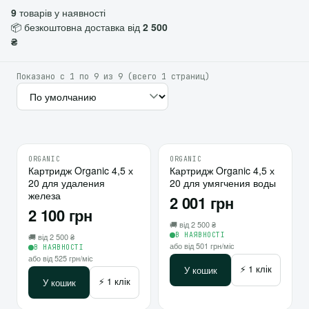
9
товарів у наявності
📦 безкоштовна доставка від
2 500
₴
Показано с 1 по 9 из 9 (всего 1 страниц)
ORGANIC
ORGANIC
♡
♡
Картридж Organic 4,5 х
10
Картридж Organic 4,5 х
10
20 для удаления
20 для умягчения воды
⇄
⇄
железа
2 001 грн
2 100 грн
🚚 від 2 500 ₴
В НАЯВНОСТІ
🚚 від 2 500 ₴
або від 501 грн/міс
В НАЯВНОСТІ
або від 525 грн/міс
⚡ 1 клік
У кошик
⚡ 1 клік
У кошик