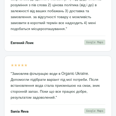
розуміння з пів слова 2) цінова політика (від і до) в
залежності від ваших побажань 3) доставка та
замовлення. за відсутності товару є можливість
замовити в короткий термін все надходить 4) мені
подобаться місцерозташування."
Евгений Лоик
Google Maps
★★★★★
"Замовляв фільтрацію води в Organic Ukraine.
Допомогли підібрати варіант під мої потреби. Після
встановлення вода стала приємнішою на смак, зник
сторонній запах. Поки що все працює добре,
результатом задоволений."
Sania Reva
Google Maps