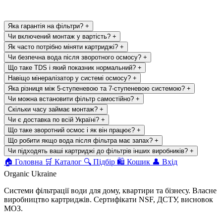
Яка гарантія на фільтри?
+
Чи включений монтаж у вартість?
+
Як часто потрібно міняти картриджі?
+
Чи безпечна вода після зворотного осмосу?
+
Що таке TDS і який показник нормальний?
+
Навіщо мінералізатор у системі осмосу?
+
Яка різниця між 5-ступеневою та 7-ступеневою системою?
+
Чи можна встановити фільтр самостійно?
+
Скільки часу займає монтаж?
+
Чи є доставка по всій Україні?
+
Що таке зворотний осмос і як він працює?
+
Що робити якщо вода після фільтра має запах?
+
Чи підходять ваші картриджі до фільтрів інших виробників?
+
🏠
Головна
🛒
Каталог
🔍
Підбір
🛍
Кошик
👤
Вхід
Organic Ukraine
Системи фільтрації води для дому, квартири та бізнесу. Власне
виробництво картриджів. Сертифікати NSF, ДСТУ, висновок
МОЗ.