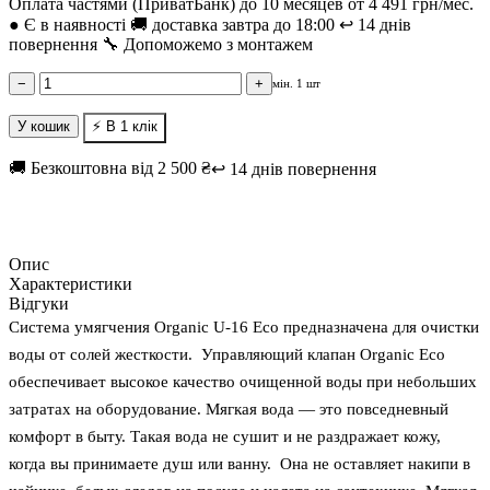
Оплата частями (ПриватБанк) до 10 месяцев от 4 491 грн/мес.
●
Є в наявності
🚚 доставка завтра до 18:00
↩️ 14 днів
повернення
🔧 Допоможемо з монтажем
−
+
мін. 1 шт
У кошик
⚡ В 1 клік
🚚 Безкоштовна від 2 500 ₴
↩️ 14 днів повернення
Опис
Характеристики
Відгуки
Система умягчения Organic U-16 Eco предназначена для очистки
воды от солей жесткости. Управляющий клапан Organic Eco
обеспечивает высокое качество очищенной воды при небольших
затратах на оборудование. Мягкая вода — это повседневный
комфорт в быту. Такая вода не сушит и не раздражает кожу,
когда вы принимаете душ или ванну. Она не оставляет накипи в