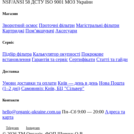
NSF/ANSI 58
ДСТУ ISO 9001
МОЗ України
Магазин
Зворотний осмос
Проточні фільтри
Магістральні фільтри
Картриджі
Помʼякшувачі
Аксесуари
Сервіс
Підбір фільтра
Калькулятор окупності
Покрокове
встановлення
Гарантія та сервіс
Сертифікати
Статті та гайди
Доставка
Умови доставки та оплати
Київ — день в день
Нова Пошта
(1–2 дні)
Самовивіз: Київ, БЦ "Сільвер"
Контакти
hello@organic-ukraine.com.ua
Пн–Сб 9:00 — 20:00
Адреса та
карта
Telegram
Instagram
© 2026 ТМ Органік. ФОП Шевчук О.В.