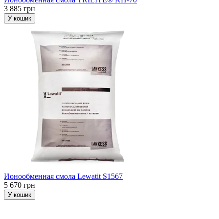
3 885 грн
У кошик
Ионообменная смола Lewatit S1567
5 670 грн
У кошик