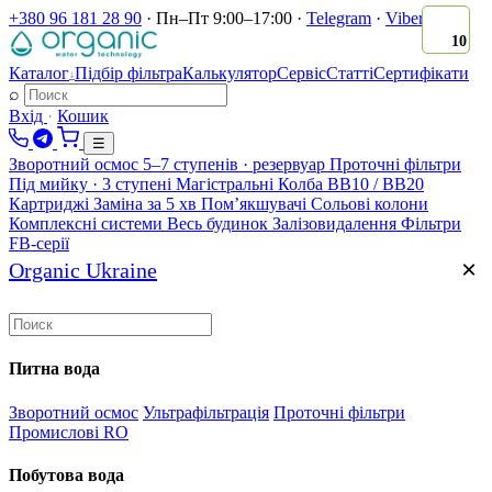
+380 96 181 28 90
·
Пн–Пт 9:00–17:00
·
Telegram
·
Viber
10
Каталог
Підбір фільтра
Калькулятор
Сервіс
Статті
Сертифікати
↓
⌕
Вхід
·
Кошик
☰
Зворотний осмос
5–7 ступенів · резервуар
Проточні фільтри
Під мийку · 3 ступені
Магістральні
Колба BB10 / BB20
Картриджі
Заміна за 5 хв
Помʼякшувачі
Сольові колони
Комплексні системи
Весь будинок
Залізовидалення
Фільтри
FB-серії
×
Organic Ukraine
Питна вода
Зворотний осмос
Ультрафільтрація
Проточні фільтри
Промислові RO
Побутова вода