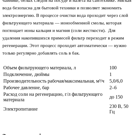
чайнике, белых следов на посуде и налета на сантехнике. Мягкая
вода безопасна для бытовой техники и позволяет экономить
электроэнергию. В процессе очистки вода проходит через слой
фильтрующего материала — ионообменной смолы, которая
поглощает ионы кальция и магния (соли жесткости). Для
удаления накопившихся примесей фильтр переходит в режим
регенерации. Этот процесс проходит автоматически — нужно
только регулярно добавлять соль в бак.
Объем фильтрующего материала, л
100
Подключение, дюймы
1
Производительность рабочая/максимальная, м³/ч
5,0/6,0
Рабочее давление, бар
2–6
Расход соли на регенерацию, г/л фильтрующего
до 150
материала
230 В, 50
Электропитание
Гц