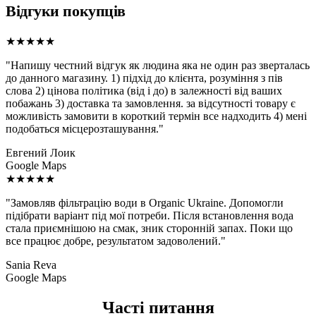
Відгуки покупців
★★★★★
"Напишу честний відгук як людина яка не один раз зверталась
до данного магазину. 1) підхід до клієнта, розуміння з пів
слова 2) цінова політика (від і до) в залежності від ваших
побажань 3) доставка та замовлення. за відсутності товару є
можливість замовити в короткий термін все надходить 4) мені
подобаться місцерозташування."
Евгений Лоик
Google Maps
★★★★★
"Замовляв фільтрацію води в Organic Ukraine. Допомогли
підібрати варіант під мої потреби. Після встановлення вода
стала приємнішою на смак, зник сторонній запах. Поки що
все працює добре, результатом задоволений."
Sania Reva
Google Maps
Часті питання