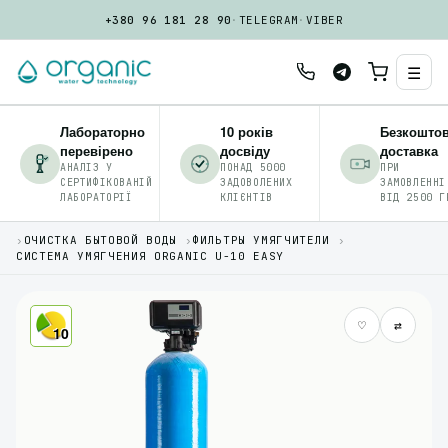
+380 96 181 28 90
·
TELEGRAM
·
VIBER
☰
Лабораторно
10 років
Безкошто
перевірено
досвіду
доставка
АНАЛІЗ У
ПОНАД 5000
ПРИ
СЕРТИФІКОВАНІЙ
ЗАДОВОЛЕНИХ
ЗАМОВЛЕННІ
ЛАБОРАТОРІЇ
КЛІЄНТІВ
ВІД 2500 Г
›
ОЧИСТКА БЫТОВОЙ ВОДЫ
›
ФИЛЬТРЫ УМЯГЧИТЕЛИ
›
СИСТЕМА УМЯГЧЕНИЯ ORGANIC U-10 EASY
♡
⇄
10