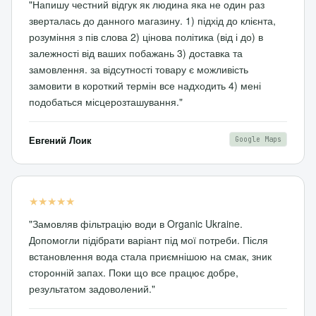
"Напишу честний відгук як людина яка не один раз
зверталась до данного магазину. 1) підхід до клієнта,
розуміння з пів слова 2) цінова політика (від і до) в
залежності від ваших побажань 3) доставка та
замовлення. за відсутності товару є можливість
замовити в короткий термін все надходить 4) мені
подобаться місцерозташування."
Евгений Лоик
Google Maps
★★★★★
"Замовляв фільтрацію води в Organic Ukraine.
Допомогли підібрати варіант під мої потреби. Після
встановлення вода стала приємнішою на смак, зник
сторонній запах. Поки що все працює добре,
результатом задоволений."