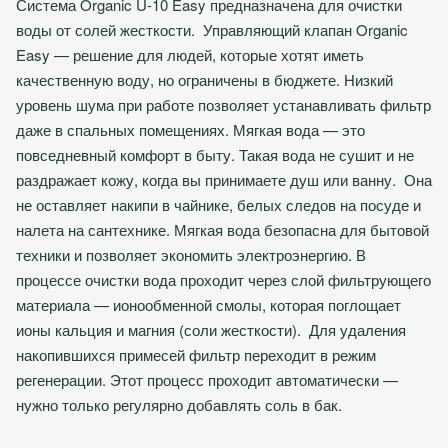
Система Organic U-10 Easy предназначена для очистки
воды от солей жесткости. Управляющий клапан Organic
Easy — решение для людей, которые хотят иметь
качественную воду, но ограничены в бюджете. Низкий
уровень шума при работе позволяет устанавливать фильтр
даже в спальных помещениях. Мягкая вода — это
повседневный комфорт в быту. Такая вода не сушит и не
раздражает кожу, когда вы принимаете душ или ванну. Она
не оставляет накипи в чайнике, белых следов на посуде и
налета на сантехнике. Мягкая вода безопасна для бытовой
техники и позволяет экономить электроэнергию. В
процессе очистки вода проходит через слой фильтрующего
материала — ионообменной смолы, которая поглощает
ионы кальция и магния (соли жесткости). Для удаления
накопившихся примесей фильтр переходит в режим
регенерации. Этот процесс проходит автоматически —
нужно только регулярно добавлять соль в бак.