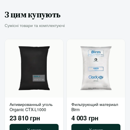
З цим купують
Сумісні товари та комплектуючі
Активированный уголь
Фильтрующий материал
Organic CTX-L1000
Birm
23 810 грн
4 003 грн
У кошик
У кошик