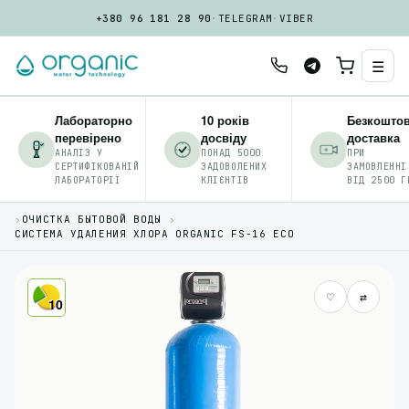
+380 96 181 28 90
·
TELEGRAM
·
VIBER
☰
Лабораторно
10 років
Безкошто
перевірено
досвіду
доставка
АНАЛІЗ У
ПОНАД 5000
ПРИ
СЕРТИФІКОВАНІЙ
ЗАДОВОЛЕНИХ
ЗАМОВЛЕННІ
ЛАБОРАТОРІЇ
КЛІЄНТІВ
ВІД 2500 Г
›
ОЧИСТКА БЫТОВОЙ ВОДЫ
›
СИСТЕМА УДАЛЕНИЯ ХЛОРА ORGANIC FS-16 ECO
♡
⇄
10