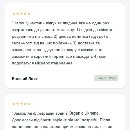
★★★★★
"Напишу честний відгук як людина яка не один раз
зверталась до данного магазину. 1) підхід до клієнта,
розуміння з пів слова 2) цінова політика (від і до) в
залежності від ваших побажань 3) доставка та
замовлення. за відсутності товару є можливість
замовити в короткий термін все надходить 4) мені
подобаться місцерозташування."
Евгений Лоик
Google Maps
★★★★★
"Замовляв фільтрацію води в Organic Ukraine.
Допомогли підібрати варіант під мої потреби. Після
встановлення вода стала приємнішою на смак, зник