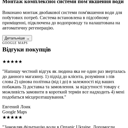
Монтаж комплексної системи пом'якшення води
Виконано монтаж двобакової системи пом'якшення води для
побутових потреб. Система встановлена в підсобному
приміщенні, підключена до водопроводу та налаштована на
автоматичну регенерацію.
Детальніше →
GOOGLE MAPS
Відгуки покупців
★★★★★
"Напишу честний відгук як людина яка не один раз зверталась
до данного магазину. 1) підхід до клієнта, розуміння з пів
слова 2) цінова політика (від і до) в залежності від ваших
побажань 3) доставка та замовлення. за відсутності товару є
можливість замовити в короткий термін все надходить 4) мені
подобаться місцерозташування."
Евгений Лоик
Google Maps
★★★★★
"Замовляв фільтрацію води в Organic Ukraine. Допомогли