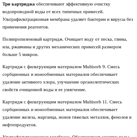
Три картриджа
обеспечивают эффективную очистку
водопроводной воды от всех типичных примесей.
Ультрафильтрационная мембрана удаляет бактерии и вирусы без
применения реагентов.
Полипропиленовый картридж. Очищает воду от песка, глины,
ила, ржавчины и других механических примесей размером
больше 5 микрон.
Картридж с фильтрующим материалом Multisorb 9. Смесь
сорбционных и ионообменных материалов обеспечивает
удаление активного хлора, улучшение органолептических
свойств очищенной воды и ее умягчение.
Картридж с фильтрующим материалом Multisorb 11. Смесь
сорбционных и ионообменных материалов обеспечивает
удаление железа, марганца, ионов тяжелых металлов, фенолов и
нефтепродуктов.
Ультрафильтрационная мембрана. Обеспечивает очистку воды