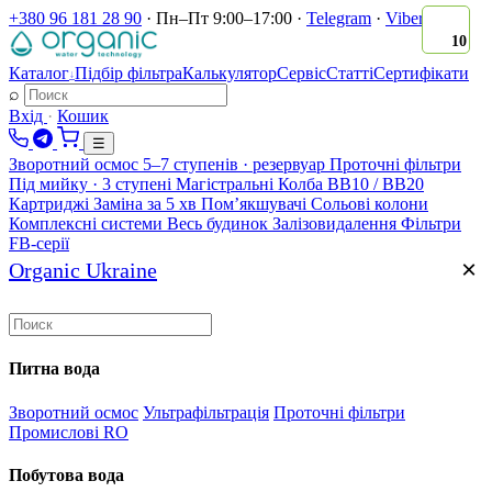
+380 96 181 28 90
·
Пн–Пт 9:00–17:00
·
Telegram
·
Viber
10
Каталог
Підбір фільтра
Калькулятор
Сервіс
Статті
Сертифікати
↓
⌕
Вхід
·
Кошик
☰
Зворотний осмос
5–7 ступенів · резервуар
Проточні фільтри
Під мийку · 3 ступені
Магістральні
Колба BB10 / BB20
Картриджі
Заміна за 5 хв
Помʼякшувачі
Сольові колони
Комплексні системи
Весь будинок
Залізовидалення
Фільтри
FB-серії
×
Organic Ukraine
Питна вода
Зворотний осмос
Ультрафільтрація
Проточні фільтри
Промислові RO
Побутова вода