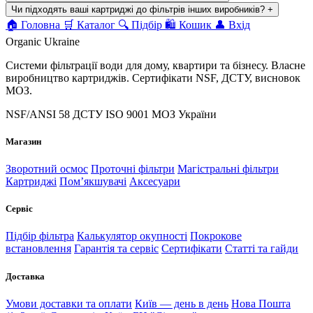
Чи підходять ваші картриджі до фільтрів інших виробників?
+
🏠
Головна
🛒
Каталог
🔍
Підбір
🛍
Кошик
👤
Вхід
Organic Ukraine
Системи фільтрації води для дому, квартири та бізнесу. Власне
виробництво картриджів. Сертифікати NSF, ДСТУ, висновок
МОЗ.
NSF/ANSI 58
ДСТУ ISO 9001
МОЗ України
Магазин
Зворотний осмос
Проточні фільтри
Магістральні фільтри
Картриджі
Помʼякшувачі
Аксесуари
Сервіс
Підбір фільтра
Калькулятор окупності
Покрокове
встановлення
Гарантія та сервіс
Сертифікати
Статті та гайди
Доставка
Умови доставки та оплати
Київ — день в день
Нова Пошта