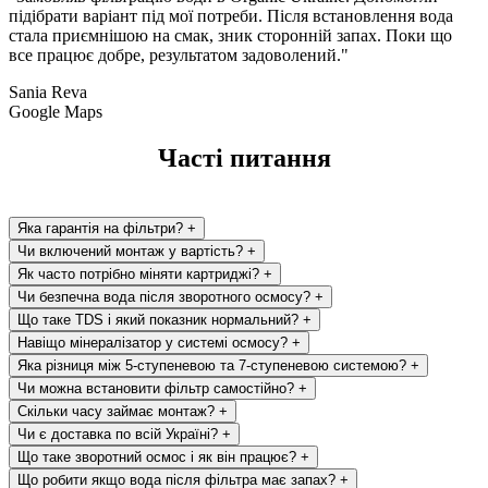
підібрати варіант під мої потреби. Після встановлення вода
стала приємнішою на смак, зник сторонній запах. Поки що
все працює добре, результатом задоволений."
Sania Reva
Google Maps
Часті питання
Яка гарантія на фільтри?
+
Чи включений монтаж у вартість?
+
Як часто потрібно міняти картриджі?
+
Чи безпечна вода після зворотного осмосу?
+
Що таке TDS і який показник нормальний?
+
Навіщо мінералізатор у системі осмосу?
+
Яка різниця між 5-ступеневою та 7-ступеневою системою?
+
Чи можна встановити фільтр самостійно?
+
Скільки часу займає монтаж?
+
Чи є доставка по всій Україні?
+
Що таке зворотний осмос і як він працює?
+
Що робити якщо вода після фільтра має запах?
+