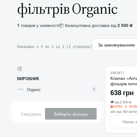
фільтрів Organic
1
товарів у наявності
📦 безкоштовна доставка від
2 500 ₴
Показано з 1 по 1 із 1 (1 сторінок)
ORGANIC
Клапан «Ант
ВИРОБНИК
фільтрів пит
Organic
1
638 грн
🚚 від 2 500 ₴
НЕМАЄ В НАЯ
або від 160 грн/м
Скасувати
Виберіть фільтри
Немає в