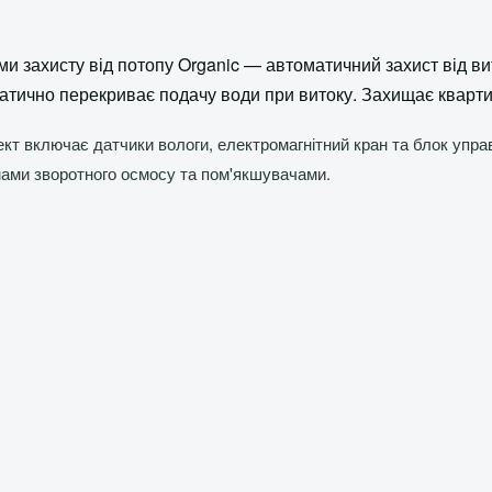
и захисту від потопу Organic — автоматичний захист від в
тично перекриває подачу води при витоку. Захищає квартир
кт включає датчики вологи, електромагнітний кран та блок упра
ами зворотного осмосу та пом'якшувачами.