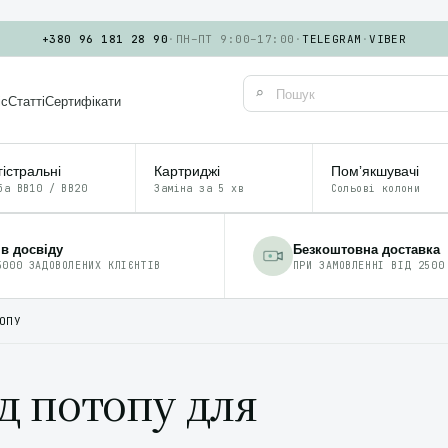
+380 96 181 28 90
·
ПН–ПТ 9:00–17:00
·
TELEGRAM
·
VIBER
⌕
іс
Статті
Сертифікати
істральні
Картриджі
Помʼякшувачі
ба BB10 / BB20
Заміна за 5 хв
Сольові колони
ів досвіду
Безкоштовна доставка
5000 ЗАДОВОЛЕНИХ КЛІЄНТІВ
ПРИ ЗАМОВЛЕННІ ВІД 2500
ОПУ
д потопу для