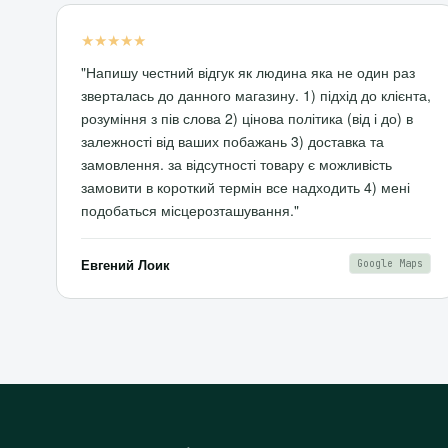
★★★★★
"Напишу честний відгук як людина яка не один раз
зверталась до данного магазину. 1) підхід до клієнта,
розуміння з пів слова 2) цінова політика (від і до) в
залежності від ваших побажань 3) доставка та
замовлення. за відсутності товару є можливість
замовити в короткий термін все надходить 4) мені
подобаться місцерозташування."
Евгений Лоик
Google Maps