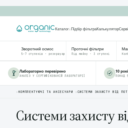
Каталог
Підбір фільтра
Калькулятор
Серв
↓
Зворотний осмос
Проточні фільтри
Маг
5–7 ступенів · резервуар
Під мийку · 3 ступені
Кол
Лабораторно перевірено
10 рок
АНАЛІЗ У СЕРТИФІКОВАНІЙ ЛАБОРАТОРІЇ
ПОНАД 
›
КОМПЛЕКТУЮЧІ ТА АКСЕСУАРИ
›
СИСТЕМИ ЗАХИСТУ ВІД ПОТ
Системи захисту ві